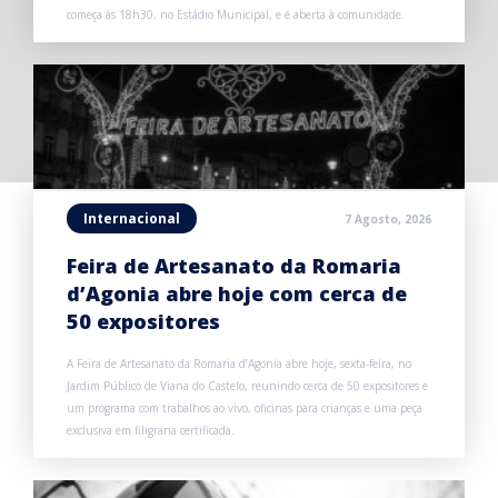
começa às 18h30, no Estádio Municipal, e é aberta à comunidade.
Internacional
7 Agosto, 2026
Feira de Artesanato da Romaria
d’Agonia abre hoje com cerca de
50 expositores
A Feira de Artesanato da Romaria d’Agonia abre hoje, sexta-feira, no
Jardim Público de Viana do Castelo, reunindo cerca de 50 expositores e
um programa com trabalhos ao vivo, oficinas para crianças e uma peça
exclusiva em filigrana certificada.