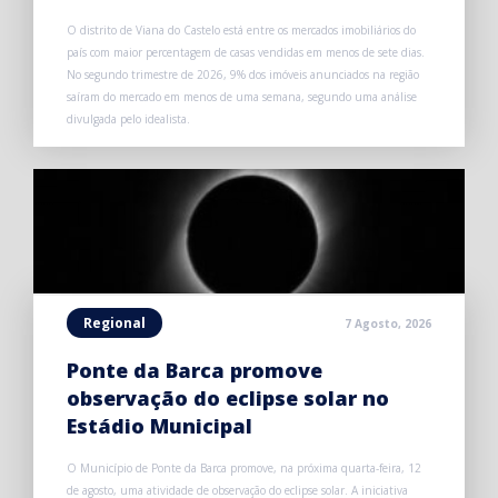
O distrito de Viana do Castelo está entre os mercados imobiliários do
país com maior percentagem de casas vendidas em menos de sete dias.
No segundo trimestre de 2026, 9% dos imóveis anunciados na região
saíram do mercado em menos de uma semana, segundo uma análise
divulgada pelo idealista.
Regional
7 Agosto, 2026
Ponte da Barca promove
observação do eclipse solar no
Estádio Municipal
O Município de Ponte da Barca promove, na próxima quarta-feira, 12
de agosto, uma atividade de observação do eclipse solar. A iniciativa