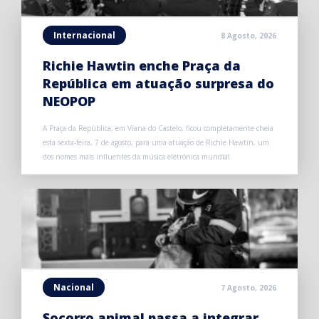
Internacional
8 Agosto, 2026
Richie Hawtin enche Praça da
República em atuação surpresa do
NEOPOP
A Praça da República, em Viana do Castelo, ficou completamente cheia
esta sexta-feira, 7 de agosto, para uma atuação de Richie Hawtin, um
dos nomes mais influentes da música eletrónica mundial.
Nacional
7 Agosto, 2026
Socorro animal passa a integrar