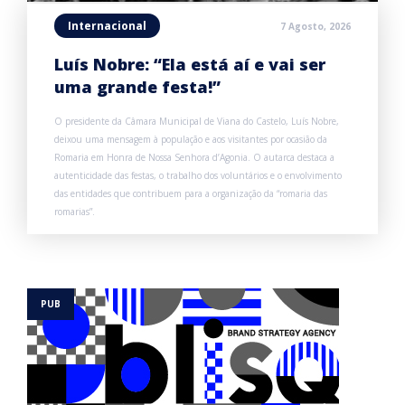
Internacional
7 Agosto, 2026
Luís Nobre: “Ela está aí e vai ser
uma grande festa!”
O presidente da Câmara Municipal de Viana do Castelo, Luís Nobre,
deixou uma mensagem à população e aos visitantes por ocasião da
Romaria em Honra de Nossa Senhora d’Agonia. O autarca destaca a
autenticidade das festas, o trabalho dos voluntários e o envolvimento
das entidades que contribuem para a organização da “romaria das
romarias”.