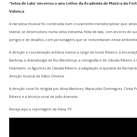
“𝗦𝗲𝗹𝘃𝗮 𝗱𝗲 𝗟𝗮𝘁𝗮” 𝗲𝗻𝗰𝗲𝗿𝗿𝗼𝘂 𝗼 𝗮𝗻𝗼 𝗟𝗲𝘁𝗶𝘃𝗼 𝗱𝗮 𝗔𝗰𝗮𝗱𝗲𝗺𝗶𝗮 𝗱𝗲 𝗠𝘂́𝘀𝗶𝗰𝗮 𝗱𝗮 𝗙𝗼𝗿𝘁
𝗩𝗮𝗹𝗲𝗻𝗰̧𝗮
A narrativa musical foi construída num cruzamento transdisciplinar que, atra
teatral, se desenvolveu numa selva estranha, feita de lata, com árvores de su
perigos e de desafios, com personagens que se reinventaram nesse ambiente
A direção e coordenação artística esteve a cargo de Ivone Ribeiro, a encenaçã
Barbosa, a dramaturgia de Rui Mendonça, a cenografia é de Cláudia Ribeiro e 
Hubmann, os figurinos de Cláudia Ribeiro, a adaptação orquestral de Bernard
direção musical de Fábio Oliveira.
A direção coral foi dirigida por Aloia Martinez, Maria João Domingues, Cíntia P
Ribeiro e a técnica vocal de João Azevedo.
Reveja aqui a reportagem da Viana TV: