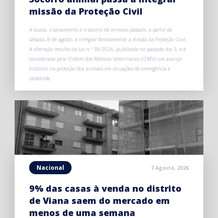
missão da Proteção Civil
A busca, o salvamento e o socorro de animais passam, a partir de
sábado, 8 de agosto, a integrar formalmente a missão da Proteção Civil.
A alteração resulta da Lei n.º 38/2026, publicada no passado dia 3, e é
considerada pela Ordem dos Médicos Veterinários (OMV) um avanço
histórico na proteção dos animais em situações de emergência e
catástrofe.
Nacional
7 Agosto, 2026
9% das casas à venda no distrito
de Viana saem do mercado em
menos de uma semana