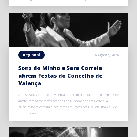
Regional
6 Agosto, 2026
Sons do Minho e Sara Correia
abrem Festas do Concelho de
Valença
As Festas do Concelho de Valença arrancam na próxima sexta-feira, 7 de
agosto, com os concertos dos Sons do Minho e de Sara Correia. A
primeira noite contará ainda com as atuações dos DJs Pete Tha Zouk e
Pedro Borges.