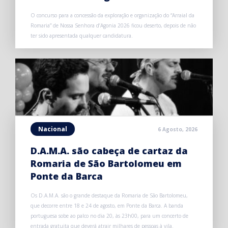
O concurso para a concessão da exploração e organização do “Arraial da
Romaria” de Nossa Senhora d’Agonia 2026 ficou deserto, depois de não
ter sido apresentada qualquer candidatura.
Nacional
6 Agosto, 2026
D.A.M.A. são cabeça de cartaz da
Romaria de São Bartolomeu em
Ponte da Barca
Os D.A.M.A. são o grande destaque da Romaria de São Bartolomeu,
que decorre entre 18 e 24 de agosto, em Ponte da Barca. A banda
portuguesa sobe ao palco no dia 20, às 23h00, para um concerto de
entrada gratuita que deverá atrair milhares de pessoas à vila.