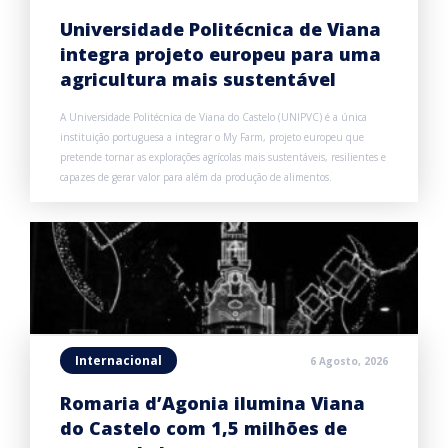
Universidade Politécnica de Viana
integra projeto europeu para uma
agricultura mais sustentável
A Universidade Politécnica de Viana do Castelo (UNIPVC) é a única
instituição portuguesa a integrar o My Farm, projeto europeu que
pretende tornar as explorações agrícolas mais sustentáveis, resilientes e
capazes de gerar valor para além da produção de alimentos.
Internacional
6 Agosto, 2026
Romaria d’Agonia ilumina Viana
do Castelo com 1,5 milhões de