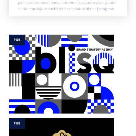
guerra aos inquilinos”, numa altura em que a cidade registou a maior
subida homóloga das rendas entre as capitais de distrito portuguesas.