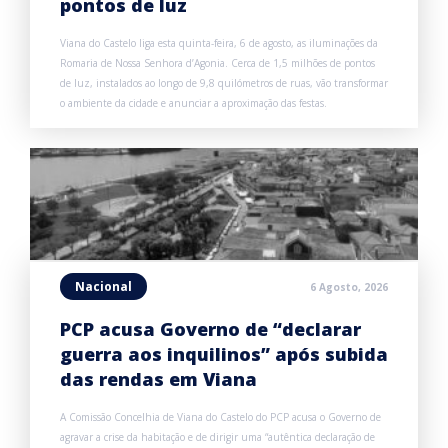
pontos de luz
Viana do Castelo liga esta quinta-feira, 6 de agosto, as iluminações da
Romaria de Nossa Senhora d’Agonia. Cerca de 1,5 milhões de pontos
de luz, instalados ao longo de 9,8 quilómetros de ruas, vão transformar
o ambiente da cidade e anunciar a aproximação das festas.
Nacional
6 Agosto, 2026
PCP acusa Governo de “declarar
guerra aos inquilinos” após subida
das rendas em Viana
A Comissão Concelhia de Viana do Castelo do PCP acusa o Governo de
agravar a crise da habitação e de dirigir uma “autêntica declaração de