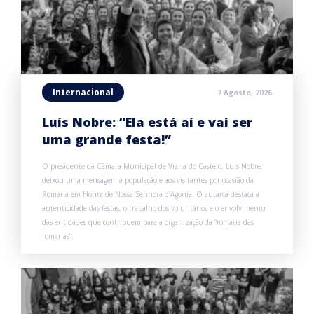
Internacional
7 Agosto, 2026
Luís Nobre: “Ela está aí e vai ser
uma grande festa!”
O presidente da Câmara Municipal de Viana do Castelo, Luís Nobre,
deixou uma mensagem à população e aos visitantes por ocasião da
Romaria em Honra de Nossa Senhora d’Agonia. O autarca destaca a
autenticidade das festas, o trabalho dos voluntários e o envolvimento
das entidades que contribuem para a organização da “romaria das
romarias”.