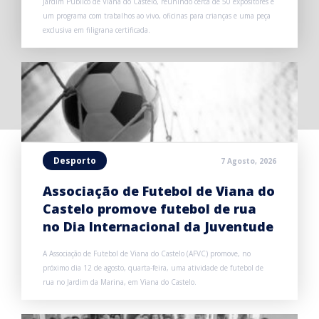
Jardim Público de Viana do Castelo, reunindo cerca de 50 expositores e
um programa com trabalhos ao vivo, oficinas para crianças e uma peça
exclusiva em filigrana certificada.
Desporto
7 Agosto, 2026
Associação de Futebol de Viana do
Castelo promove futebol de rua
no Dia Internacional da Juventude
A Associação de Futebol de Viana do Castelo (AFVC) promove, no
próximo dia 12 de agosto, quarta-feira, uma atividade de futebol de
rua no Jardim da Marina, em Viana do Castelo.