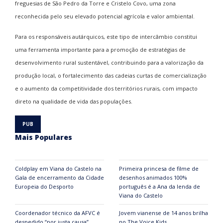
freguesias de São Pedro da Torre e Cristelo Covo, uma zona
reconhecida pelo seu elevado potencial agrícola e valor ambiental.
Para os responsáveis autárquicos, este tipo de intercâmbio constitui
uma ferramenta importante para a promoção de estratégias de
desenvolvimento rural sustentável, contribuindo para a valorização da
produção local, o fortalecimento das cadeias curtas de comercialização
e o aumento da competitividade dos territórios rurais, com impacto
direto na qualidade de vida das populações.
Mais Populares
Coldplay em Viana do Castelo na
Primeira princesa de filme de
Gala de encerramento da Cidade
desenhos animados 100%
Europeia do Desporto
português é a Ana da lenda de
Viana do Castelo
Coordenador técnico da AFVC é
Jovem vianense de 14 anos brilha
despedido “por justa causa”
no The Voice Kids