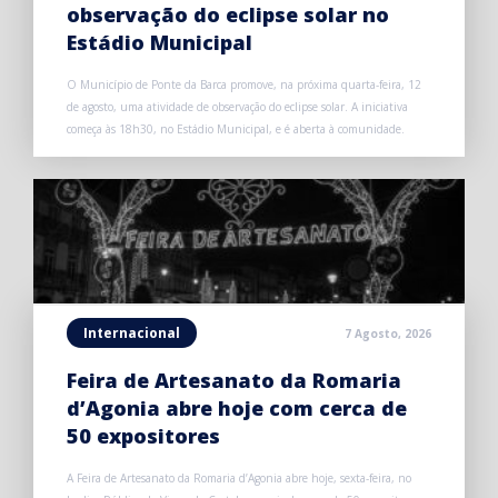
observação do eclipse solar no
Estádio Municipal
O Município de Ponte da Barca promove, na próxima quarta-feira, 12
de agosto, uma atividade de observação do eclipse solar. A iniciativa
começa às 18h30, no Estádio Municipal, e é aberta à comunidade.
Internacional
7 Agosto, 2026
Feira de Artesanato da Romaria
d’Agonia abre hoje com cerca de
50 expositores
A Feira de Artesanato da Romaria d’Agonia abre hoje, sexta-feira, no