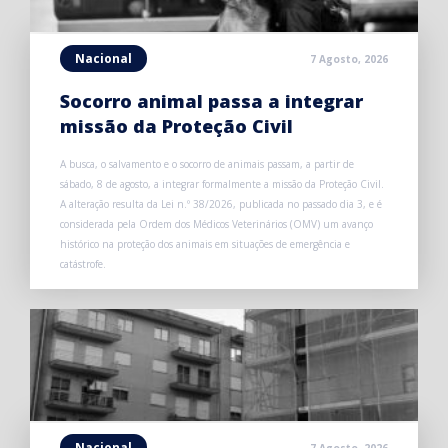
Nacional
7 Agosto, 2026
Socorro animal passa a integrar
missão da Proteção Civil
A busca, o salvamento e o socorro de animais passam, a partir de
sábado, 8 de agosto, a integrar formalmente a missão da Proteção Civil.
A alteração resulta da Lei n.º 38/2026, publicada no passado dia 3, e é
considerada pela Ordem dos Médicos Veterinários (OMV) um avanço
histórico na proteção dos animais em situações de emergência e
catástrofe.
Nacional
7 Agosto, 2026