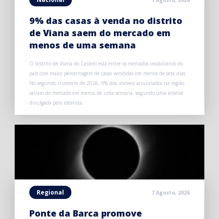
9% das casas à venda no distrito
de Viana saem do mercado em
menos de uma semana
O distrito de Viana do Castelo está entre os mercados imobiliários do
país com maior percentagem de casas vendidas em menos de sete dias.
No segundo trimestre de 2026, 9% dos imóveis anunciados na região
saíram do mercado em menos de uma semana, segundo uma análise
divulgada pelo idealista.
Regional
7 Agosto, 2026
Ponte da Barca promove