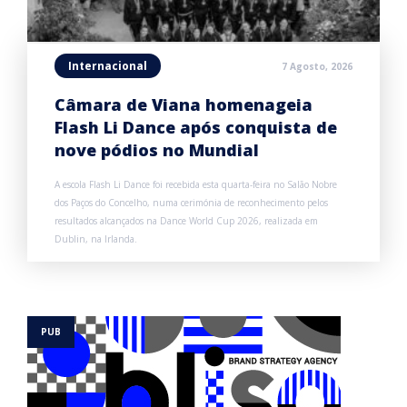
Internacional
7 Agosto, 2026
Câmara de Viana homenageia
Flash Li Dance após conquista de
nove pódios no Mundial
A escola Flash Li Dance foi recebida esta quarta-feira no Salão Nobre
dos Paços do Concelho, numa cerimónia de reconhecimento pelos
resultados alcançados na Dance World Cup 2026, realizada em
Dublin, na Irlanda.