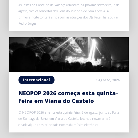
As Festas do Concelho de Valença arrancam na próxima sexta-feira, 7 de
agosto, com os concertos dos Sons do Minho e de Sara Correia. A
primeira noite contará ainda com as atuações dos DJs Pete Tha Zouk e
Pedro Borges.
Internacional
6 Agosto, 2026
NEOPOP 2026 começa esta quinta-
feira em Viana do Castelo
O NEOPOP 2026 arranca esta quinta-feira, 6 de agosto, junto ao Forte
de Santiago da Barra, em Viana do Castelo, levando novamente à
cidade alguns dos principais nomes da música eletrónica.