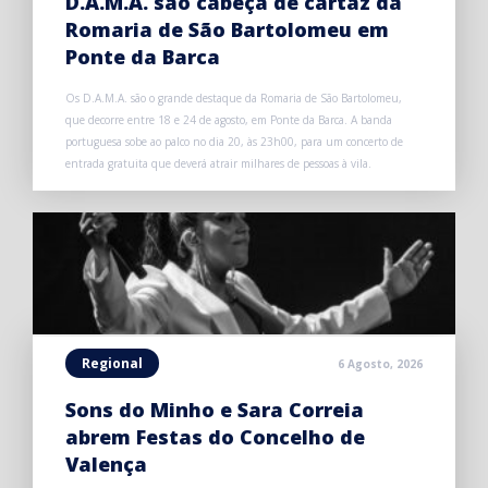
D.A.M.A. são cabeça de cartaz da
Romaria de São Bartolomeu em
Ponte da Barca
Os D.A.M.A. são o grande destaque da Romaria de São Bartolomeu,
que decorre entre 18 e 24 de agosto, em Ponte da Barca. A banda
portuguesa sobe ao palco no dia 20, às 23h00, para um concerto de
entrada gratuita que deverá atrair milhares de pessoas à vila.
Regional
6 Agosto, 2026
Sons do Minho e Sara Correia
abrem Festas do Concelho de
Valença