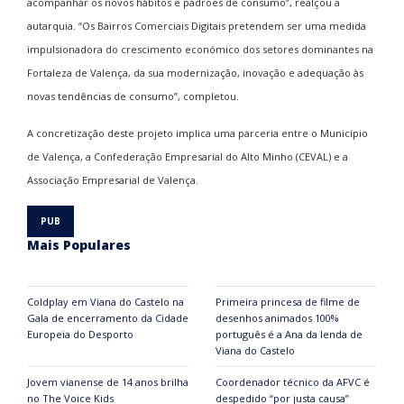
acompanhar os novos hábitos e padrões de consumo”, realçou a
autarquia. “Os Bairros Comerciais Digitais pretendem ser uma medida
impulsionadora do crescimento económico dos setores dominantes na
Fortaleza de Valença, da sua modernização, inovação e adequação às
novas tendências de consumo”, completou.
A concretização deste projeto implica uma parceria entre o Município
de Valença, a Confederação Empresarial do Alto Minho (CEVAL) e a
Associação Empresarial de Valença.
Mais Populares
Coldplay em Viana do Castelo na
Primeira princesa de filme de
Gala de encerramento da Cidade
desenhos animados 100%
Europeia do Desporto
português é a Ana da lenda de
Viana do Castelo
Jovem vianense de 14 anos brilha
Coordenador técnico da AFVC é
no The Voice Kids
despedido “por justa causa”