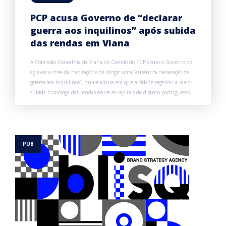
PCP acusa Governo de “declarar
guerra aos inquilinos” após subida
das rendas em Viana
A Comissão Concelhia de Viana do Castelo do PCP acusa o Governo de
agravar a crise da habitação e de dirigir uma “autêntica declaração de
guerra aos inquilinos”, numa altura em que a cidade registou a maior
subida homóloga das rendas entre as capitais de distrito portuguesas.