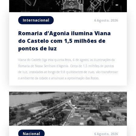
Internacional
6 Agosto, 2026
Romaria d’Agonia ilumina Viana
do Castelo com 1,5 milhões de
pontos de luz
Viana do Castelo liga esta quinta-feira, 6 de agosto, as iluminações da
Romaria de Nossa Senhora d’Agonia. Cerca de 1,5 milhões de pontos
de luz, instalados ao longo de 9,8 quilómetros de ruas, vão transformar
o ambiente da cidade e anunciar a aproximação das festas.
Nacional
6 Agosto, 2026