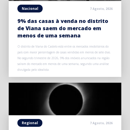
Nacional
7 Agosto, 2026
9% das casas à venda no distrito
de Viana saem do mercado em
menos de uma semana
O distrito de Viana do Castelo está entre os mercados imobiliários do
país com maior percentagem de casas vendidas em menos de sete dias.
No segundo trimestre de 2026, 9% dos imóveis anunciados na região
saíram do mercado em menos de uma semana, segundo uma análise
divulgada pelo idealista.
Regional
7 Agosto, 2026