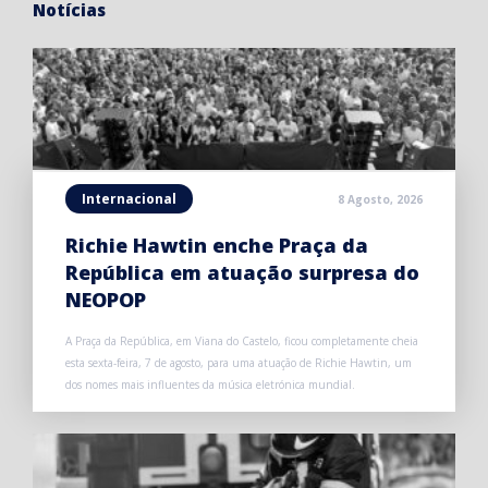
Notícias
Internacional
8 Agosto, 2026
Richie Hawtin enche Praça da
República em atuação surpresa do
NEOPOP
A Praça da República, em Viana do Castelo, ficou completamente cheia
esta sexta-feira, 7 de agosto, para uma atuação de Richie Hawtin, um
dos nomes mais influentes da música eletrónica mundial.