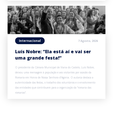
Internacional
7 Agosto, 2026
Luís Nobre: “Ela está aí e vai ser
uma grande festa!”
O presidente da Câmara Municipal de Viana do Castelo, Luís Nobre,
deixou uma mensagem à população e aos visitantes por ocasião da
Romaria em Honra de Nossa Senhora d’Agonia. O autarca destaca a
autenticidade das festas, o trabalho dos voluntários e o envolvimento
das entidades que contribuem para a organização da “romaria das
romarias”.