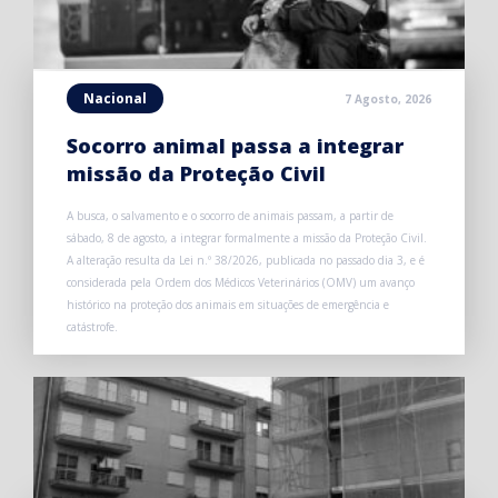
Nacional
7 Agosto, 2026
Socorro animal passa a integrar
missão da Proteção Civil
A busca, o salvamento e o socorro de animais passam, a partir de
sábado, 8 de agosto, a integrar formalmente a missão da Proteção Civil.
A alteração resulta da Lei n.º 38/2026, publicada no passado dia 3, e é
considerada pela Ordem dos Médicos Veterinários (OMV) um avanço
histórico na proteção dos animais em situações de emergência e
catástrofe.