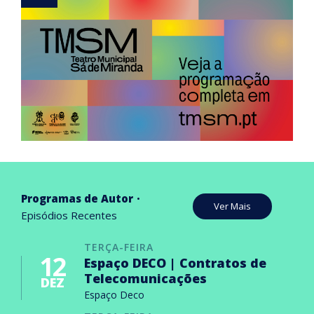
Programas de Autor
Ver Mais
Episódios Recentes
TERÇA-FEIRA
12
Espaço DECO | Contratos de
Telecomunicações
DEZ
Espaço Deco