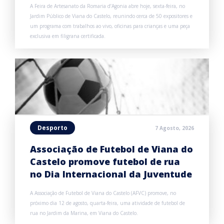
A Feira de Artesanato da Romaria d’Agonia abre hoje, sexta-feira, no
Jardim Público de Viana do Castelo, reunindo cerca de 50 expositores e
um programa com trabalhos ao vivo, oficinas para crianças e uma peça
exclusiva em filigrana certificada.
Desporto
7 Agosto, 2026
Associação de Futebol de Viana do
Castelo promove futebol de rua
no Dia Internacional da Juventude
A Associação de Futebol de Viana do Castelo (AFVC) promove, no
próximo dia 12 de agosto, quarta-feira, uma atividade de futebol de
rua no Jardim da Marina, em Viana do Castelo.