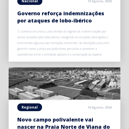
Nacional
10 Agosto, 2026
Governo reforça indemnizações
por ataques de lobo-ibérico
O Governo anunciou uma revisão do regime de indemnizações por
danos causados pelo lobo-ibérico, alargando as situações abrangidas e
eliminando algumas das limitações existentes. As alterações procuram
garantir maior justiça aos produtores pecuários e promover a
coexistência entre a atividade pastoril e a conservação da espécie.
Regional
10 Agosto, 2026
Novo campo polivalente vai
nascer na Praia Norte de Viana do