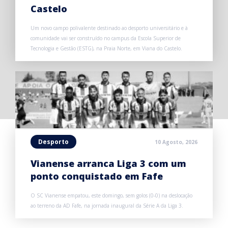
Castelo
Um novo campo polivalente destinado ao desporto universitário e à
comunidade vai ser construído no campus da Escola Superior de
Tecnologia e Gestão (ESTG), na Praia Norte, em Viana do Castelo.
Desporto
10 Agosto, 2026
Vianense arranca Liga 3 com um
ponto conquistado em Fafe
O SC Vianense empatou, este domingo, sem golos (0-0) na deslocação
ao terreno da AD Fafe, na jornada inaugural da Série A da Liga 3.