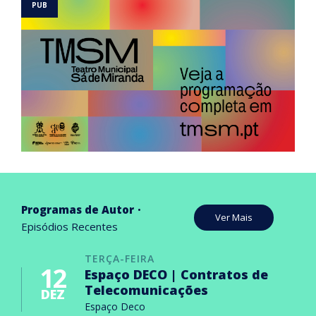
Programas de Autor
Ver Mais
Episódios Recentes
TERÇA-FEIRA
12
Espaço DECO | Contratos de
Telecomunicações
DEZ
Espaço Deco