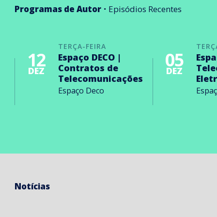
Programas de Autor
Episódios Recentes
TERÇA-FEIRA
TERÇ
12
05
Espaço DECO |
Espa
Contratos de
Tel
DEZ
DEZ
Telecomunicações
Elet
Espaço Deco
Espa
Notícias