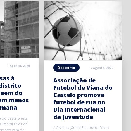
7 Agosto, 2026
Desporto
7 Agosto, 2026
sas à
Associação de
distrito
Futebol de Viana do
saem do
Castelo promove
em menos
futebol de rua no
emana
Dia Internacional
da Juventude
a do Castelo está
 imobiliários do
A Associação de Futebol de Viana
ercentagem de