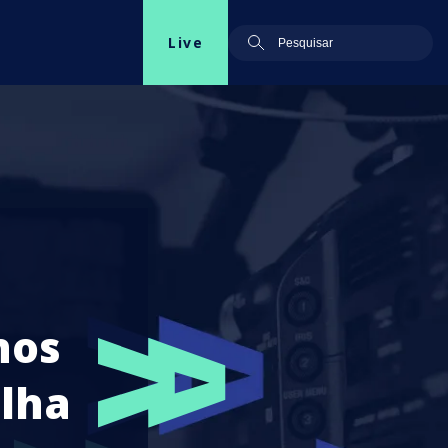
Live
nos
lha