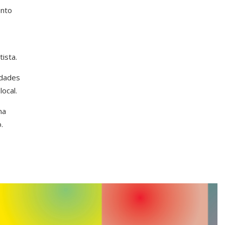
ento
ista.
idades
ocal.
ma
.