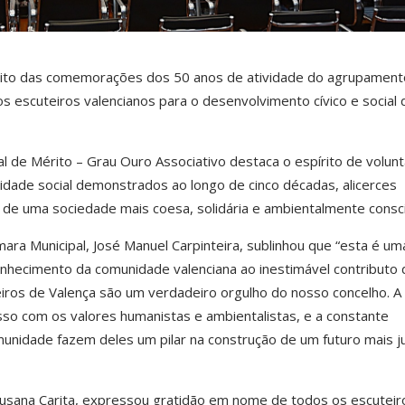
mbito das comemorações dos 50 anos de atividade do agrupament
s escuteiros valencianos para o desenvolvimento cívico e social 
al de Mérito – Grau Ouro Associativo destaca o espírito de volunt
ilidade social demonstrados ao longo de cinco décadas, alicerces
 de uma sociedade mais coesa, solidária e ambientalmente consc
ara Municipal, José Manuel Carpinteira, sublinhou que “esta é um
onhecimento da comunidade valenciana ao inestimável contributo 
iros de Valença são um verdadeiro orgulho do nosso concelho. A
sso com os valores humanistas e ambientalistas, e a constante
omunidade fazem deles um pilar na construção de um futuro mais j
usana Carita, expressou gratidão em nome de todos os escuteir