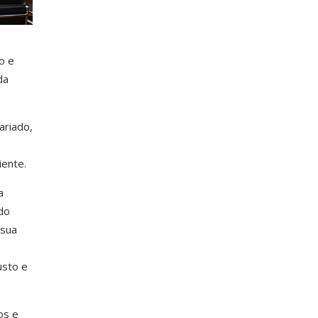
o e
da
ariado,
iente.
a
do
 sua
usto e
os e