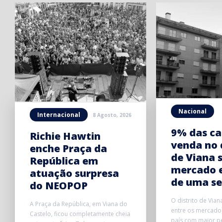
Nacional
Internacional
8 Agosto, 2026
9% das ca
Richie Hawtin
venda no 
enche Praça da
de Viana 
República em
mercado 
atuação surpresa
de uma s
do NEOPOP
O distrito de Vian
A Praça da República, em Viana do
entre os mercados
Castelo, ficou completamente cheia
país com maior p