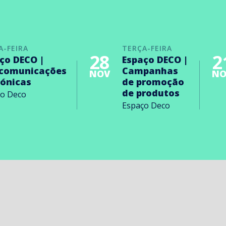
A-FEIRA
TERÇA-FEIRA
28
2
ço DECO |
Espaço DECO |
ecomunicações
Campanhas
NOV
NO
rónicas
de promoção
de produtos
ço Deco
Espaço Deco