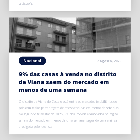
catástrofe.
Nacional
7 Agosto, 2026
9% das casas à venda no distrito
de Viana saem do mercado em
menos de uma semana
O distrito de Viana do Castelo está entre os mercados imobiliários do
país com maior percentagem de casas vendidas em menos de sete dias.
No segundo trimestre de 2026, 9% dos imóveis anunciados na região
saíram do mercado em menos de uma semana, segundo uma análise
divulgada pelo idealista.