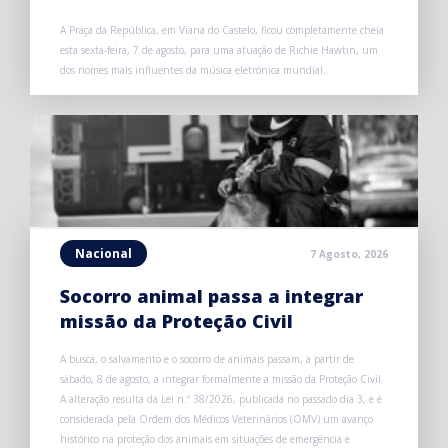
A Praça da República, em Viana do Castelo, ficou completamente cheia
esta sexta-feira, 7 de agosto, para uma atuação de Richie Hawtin, um
dos nomes mais influentes da música eletrónica mundial.
Nacional
7 Agosto, 2026
Socorro animal passa a integrar
missão da Proteção Civil
A busca, o salvamento e o socorro de animais passam, a partir de
sábado, 8 de agosto, a integrar formalmente a missão da Proteção Civil.
A alteração resulta da Lei n.º 38/2026, publicada no passado dia 3, e é
considerada pela Ordem dos Médicos Veterinários (OMV) um avanço
histórico na proteção dos animais em situações de emergência e