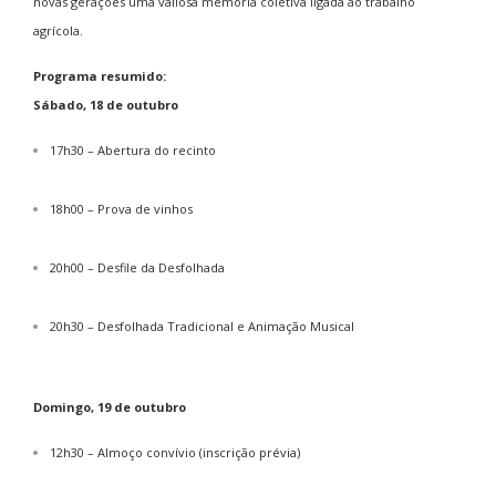
novas gerações uma valiosa memória coletiva ligada ao trabalho
agrícola.
Programa resumido:
Sábado, 18 de outubro
17h30 – Abertura do recinto
18h00 – Prova de vinhos
20h00 – Desfile da Desfolhada
20h30 – Desfolhada Tradicional e Animação Musical
Domingo, 19 de outubro
12h30 – Almoço convívio (inscrição prévia)