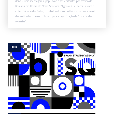
deixou uma mensagem à população e aos visitantes por ocasião da
Romaria em Honra de Nossa Senhora d’Agonia. O autarca destaca a
autenticidade das festas, o trabalho dos voluntários e o envolvimento
das entidades que contribuem para a organização da “romaria das
romarias”.