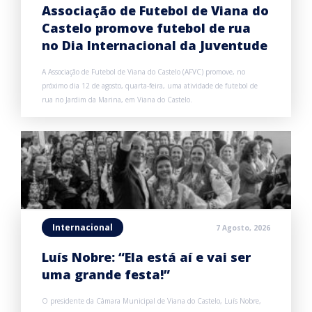
Associação de Futebol de Viana do
Castelo promove futebol de rua
no Dia Internacional da Juventude
A Associação de Futebol de Viana do Castelo (AFVC) promove, no
próximo dia 12 de agosto, quarta-feira, uma atividade de futebol de
rua no Jardim da Marina, em Viana do Castelo.
Internacional
7 Agosto, 2026
Luís Nobre: “Ela está aí e vai ser
uma grande festa!”
O presidente da Câmara Municipal de Viana do Castelo, Luís Nobre,