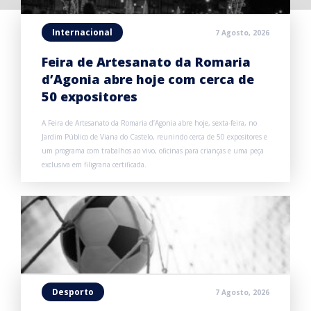
Internacional
7 Agosto, 2026
Feira de Artesanato da Romaria
d’Agonia abre hoje com cerca de
50 expositores
A Feira de Artesanato da Romaria d’Agonia abre hoje, sexta-feira, no
Jardim Público de Viana do Castelo, reunindo cerca de 50 expositores e
um programa com trabalhos ao vivo, oficinas para crianças e uma peça
exclusiva em filigrana certificada.
Desporto
7 Agosto, 2026