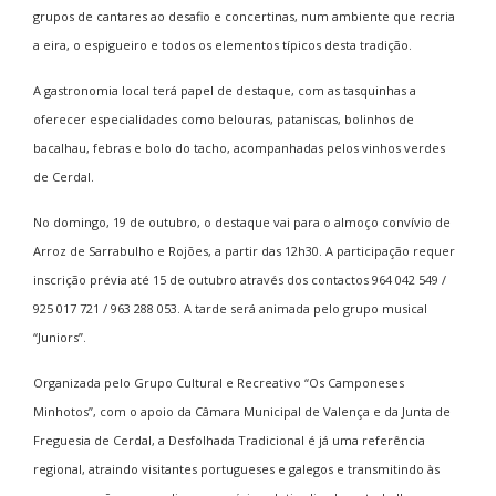
grupos de cantares ao desafio e concertinas, num ambiente que recria
a eira, o espigueiro e todos os elementos típicos desta tradição.
A gastronomia local terá papel de destaque, com as tasquinhas a
oferecer especialidades como belouras, pataniscas, bolinhos de
bacalhau, febras e bolo do tacho, acompanhadas pelos vinhos verdes
de Cerdal.
No domingo, 19 de outubro, o destaque vai para o almoço convívio de
Arroz de Sarrabulho e Rojões, a partir das 12h30. A participação requer
inscrição prévia até 15 de outubro através dos contactos 964 042 549 /
925 017 721 / 963 288 053. A tarde será animada pelo grupo musical
“Juniors”.
Organizada pelo Grupo Cultural e Recreativo “Os Camponeses
Minhotos”, com o apoio da Câmara Municipal de Valença e da Junta de
Freguesia de Cerdal, a Desfolhada Tradicional é já uma referência
regional, atraindo visitantes portugueses e galegos e transmitindo às