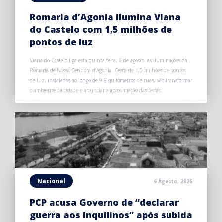
Romaria d’Agonia ilumina Viana
do Castelo com 1,5 milhões de
pontos de luz
Viana do Castelo liga esta quinta-feira, 6 de agosto, as iluminações da
Romaria de Nossa Senhora d’Agonia. Cerca de 1,5 milhões de pontos
de luz, instalados ao longo de 9,8 quilómetros de ruas, vão transformar
o ambiente da cidade e anunciar a aproximação das festas.
Nacional
6 Agosto, 2026
PCP acusa Governo de “declarar
guerra aos inquilinos” após subida