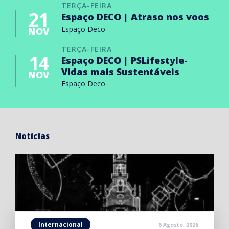
TERÇA-FEIRA
21
Espaço DECO | Atraso nos voos
Espaço Deco
NOV
TERÇA-FEIRA
14
Espaço DECO | PSLifestyle-
Vidas mais Sustentáveis
NOV
Espaço Deco
Notícias
Internacional
6 Agosto, 2026