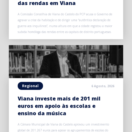
das rendas em Viana
A Comissão Concelhia de Viana do Castelo do PCP acusa o Governo de
agravar a crise da habitação e de dirigir uma “autêntica declaração de
guerra aos inquilinos”, numa altura em que a cidade registou a maior
subida homóloga das rendas entre as capitais de distrito portuguesas.
Regional
6 Agosto, 2026
Viana investe mais de 201 mil
euros em apoio às escolas e
ensino da música
A Câmara Municipal de Viana do Castelo aprovou um investimento
global de 201.267 euros para apoiar os agrupamentos de escolas do