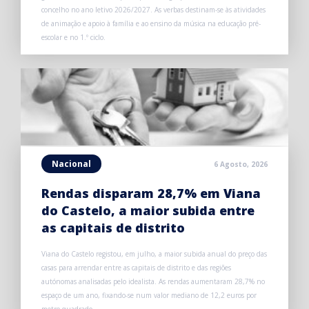
concelho no ano letivo 2026/2027. As verbas destinam-se às atividades
de animação e apoio à família e ao ensino da música na educação pré-
escolar e no 1.º ciclo.
Nacional
6 Agosto, 2026
Rendas disparam 28,7% em Viana
do Castelo, a maior subida entre
as capitais de distrito
Viana do Castelo registou, em julho, a maior subida anual do preço das
casas para arrendar entre as capitais de distrito e das regiões
autónomas analisadas pelo idealista. As rendas aumentaram 28,7% no
espaço de um ano, fixando-se num valor mediano de 12,2 euros por
metro quadrado.