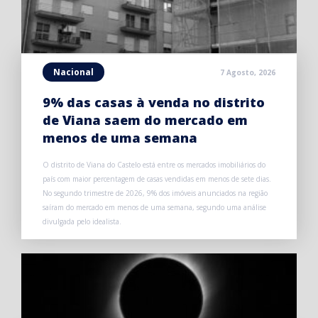
Nacional
7 Agosto, 2026
9% das casas à venda no distrito
de Viana saem do mercado em
menos de uma semana
O distrito de Viana do Castelo está entre os mercados imobiliários do
país com maior percentagem de casas vendidas em menos de sete dias.
No segundo trimestre de 2026, 9% dos imóveis anunciados na região
saíram do mercado em menos de uma semana, segundo uma análise
divulgada pelo idealista.