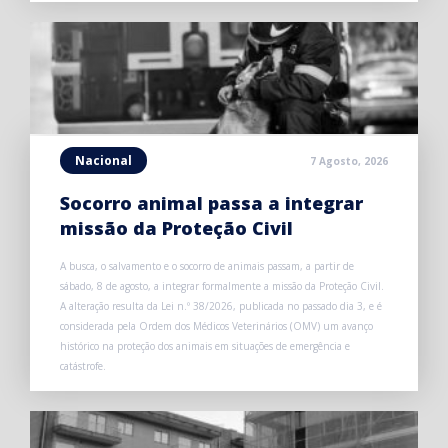
Nacional
7 Agosto, 2026
Socorro animal passa a integrar
missão da Proteção Civil
A busca, o salvamento e o socorro de animais passam, a partir de
sábado, 8 de agosto, a integrar formalmente a missão da Proteção Civil.
A alteração resulta da Lei n.º 38/2026, publicada no passado dia 3, e é
considerada pela Ordem dos Médicos Veterinários (OMV) um avanço
histórico na proteção dos animais em situações de emergência e
catástrofe.