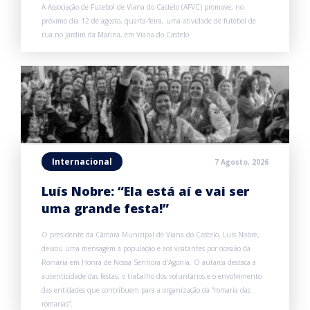
A Associação de Futebol de Viana do Castelo (AFVC) promove, no
próximo dia 12 de agosto, quarta-feira, uma atividade de futebol de
rua no Jardim da Marina, em Viana do Castelo.
Internacional
7 Agosto, 2026
Luís Nobre: “Ela está aí e vai ser
uma grande festa!”
O presidente da Câmara Municipal de Viana do Castelo, Luís Nobre,
deixou uma mensagem à população e aos visitantes por ocasião da
Romaria em Honra de Nossa Senhora d’Agonia. O autarca destaca a
autenticidade das festas, o trabalho dos voluntários e o envolvimento
das entidades que contribuem para a organização da “romaria das
romarias”.