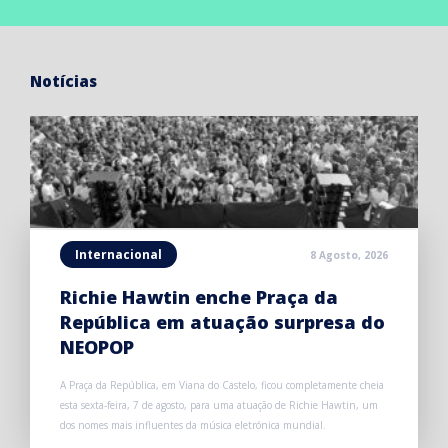
Notícias
Internacional
8 Agosto, 2026
Richie Hawtin enche Praça da
República em atuação surpresa do
NEOPOP
A Praça da República, em Viana do Castelo, ficou completamente cheia
esta sexta-feira, 7 de agosto, para uma atuação de Richie Hawtin, um
dos nomes mais influentes da música eletrónica mundial.