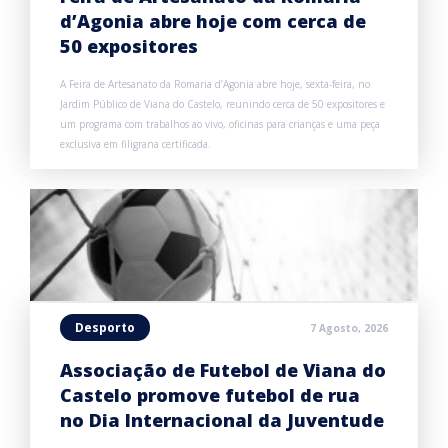
d’Agonia abre hoje com cerca de
50 expositores
A Feira de Artesanato da Romaria d’Agonia abre hoje, sexta-feira, no
Jardim Público de Viana do Castelo, reunindo cerca de 50 expositores e
um programa com trabalhos ao vivo, oficinas para crianças e uma peça
exclusiva em filigrana certificada.
Desporto
7 Agosto, 2026
Associação de Futebol de Viana do
Castelo promove futebol de rua
no Dia Internacional da Juventude