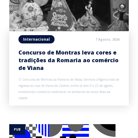
Internacional
7 Agosto, 2026
Concurso de Montras leva cores e
tradições da Romaria ao comércio
de Viana
O Concurso de Montras da Romaria de Nossa Senhora d’Agonia está de
regresso às ruas de Viana do Castelo, entre os dias 9 e 22 de agosto,
envolvendo o comércio tradicional no ambiente da maior festa da
cidade.