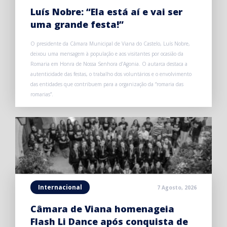
Luís Nobre: “Ela está aí e vai ser
uma grande festa!”
O presidente da Câmara Municipal de Viana do Castelo, Luís Nobre,
deixou uma mensagem à população e aos visitantes por ocasião da
Romaria em Honra de Nossa Senhora d’Agonia. O autarca destaca a
autenticidade das festas, o trabalho dos voluntários e o envolvimento
das entidades que contribuem para a organização da “romaria das
romarias”.
Internacional
7 Agosto, 2026
Câmara de Viana homenageia
Flash Li Dance após conquista de