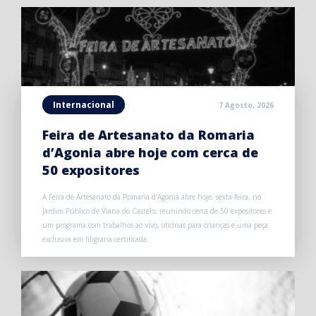
Internacional
7 Agosto, 2026
Feira de Artesanato da Romaria
d’Agonia abre hoje com cerca de
50 expositores
A Feira de Artesanato da Romaria d’Agonia abre hoje, sexta-feira, no
Jardim Público de Viana do Castelo, reunindo cerca de 50 expositores e
um programa com trabalhos ao vivo, oficinas para crianças e uma peça
exclusiva em filigrana certificada.