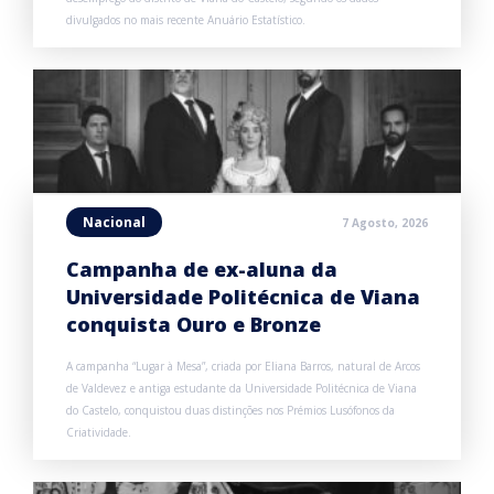
divulgados no mais recente Anuário Estatístico.
Nacional
7 Agosto, 2026
Campanha de ex-aluna da
Universidade Politécnica de Viana
conquista Ouro e Bronze
A campanha “Lugar à Mesa”, criada por Eliana Barros, natural de Arcos
de Valdevez e antiga estudante da Universidade Politécnica de Viana
do Castelo, conquistou duas distinções nos Prémios Lusófonos da
Criatividade.