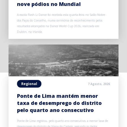
nove pódios no Mundial
A escola Flash Li Dance foi recebida esta quarta-feira no Salão Nobre
dos Paços do Concelho, numa cerimónia de reconhecimento pelos
resultados alcançados na Dance World Cup 2026, realizada em
Dublin, na Irlanda.
Regional
7 Agosto, 2026
Ponte de Lima mantém menor
taxa de desemprego do distrito
pelo quarto ano consecutivo
Ponte de Lima registou, pelo quarto ano consecutivo, a menor taxa de
desemprego do distrito de Viana do Castelo, segundo os dados