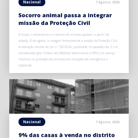
Nacional
7 Agosto, 2026
Socorro animal passa a integrar
missão da Proteção Civil
A busca, o salvamento e o socorro de animais passam, a partir de
sábado, 8 de agosto, a integrar formalmente a missão da Proteção Civil.
A alteração resulta da Lei n.º 38/2026, publicada no passado dia 3, e é
considerada pela Ordem dos Médicos Veterinários (OMV) um avanço
histórico na proteção dos animais em situações de emergência e
catástrofe.
Nacional
7 Agosto, 2026
9% das casas à venda no distrito