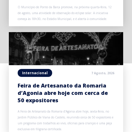
O Município de Ponte da Barca promove, na próxima quarta-feira, 12
de agosto, uma atividade de observação do eclipse solar. A iniciativa
começa às 18h30, no Estádio Municipal, e é aberta à comunidade.
Internacional
7 Agosto, 2026
Feira de Artesanato da Romaria
d’Agonia abre hoje com cerca de
50 expositores
A Feira de Artesanato da Romaria d’Agonia abre hoje, sexta-feira, no
Jardim Público de Viana do Castelo, reunindo cerca de 50 expositores e
um programa com trabalhos ao vivo, oficinas para crianças e uma peça
exclusiva em filigrana certificada.