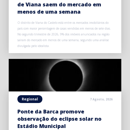
de Viana saem do mercado em
menos de uma semana
O distrito de Viana do Castelo está entre os mercados imobiliários do
país com maior percentagem de casas vendidas em menos de sete dias.
No segundo trimestre de 2026, 9% dos imóveis anunciados na região
saíram do mercado em menos de uma semana, segundo uma análise
divulgada pelo idealista.
Regional
7 Agosto, 2026
Ponte da Barca promove
observação do eclipse solar no
Estádio Municipal