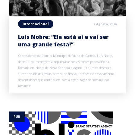
Internacional
7 Agosto, 2026
Luís Nobre: “Ela está aí e vai ser
uma grande festa!”
O presidente da Câmara Municipal de Viana do Castelo, Luís Nobre,
deixou uma mensagem à população e aos visitantes por ocasião da
Romaria em Honra de Nossa Senhora d’Agonia. O autarca destaca a
autenticidade das festas, o trabalho dos voluntários e o envolvimento
das entidades que contribuem para a organização da “romaria das
romarias”.