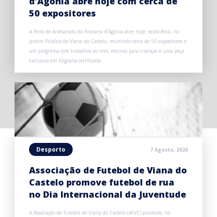
d’Agonia abre hoje com cerca de
50 expositores
A Feira de Artesanato da Romaria d’Agonia abre hoje, sexta-feira, no
Jardim Público de Viana do Castelo, reunindo cerca de 50 expositores e
um programa com trabalhos ao vivo, oficinas para crianças e uma peça
exclusiva em filigrana certificada.
Desporto
7 Agosto, 2026
Associação de Futebol de Viana do
Castelo promove futebol de rua
no Dia Internacional da Juventude
A Associação de Futebol de Viana do Castelo (AFVC) promove, no