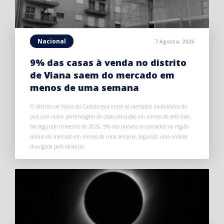
Nacional
7 Agosto, 2026
9% das casas à venda no distrito
de Viana saem do mercado em
menos de uma semana
O distrito de Viana do Castelo está entre os mercados imobiliários do
país com maior percentagem de casas vendidas em menos de sete dias.
No segundo trimestre de 2026, 9% dos imóveis anunciados na região
saíram do mercado em menos de uma semana, segundo uma análise
divulgada pelo idealista.