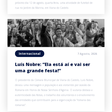
próximo dia 12 de agosto, quarta-feira, uma atividade de futebol de
rua no Jardim da Marina, em Viana do Castelo.
Internacional
7 Agosto, 2026
Luís Nobre: “Ela está aí e vai ser
uma grande festa!”
O presidente da Câmara Municipal de Viana do Castelo, Luís Nobre,
deixou uma mensagem à população e aos visitantes por ocasião da
Romaria em Honra de Nossa Senhora d’Agonia. O autarca destaca a
autenticidade das festas, o trabalho dos voluntários e o envolvimento
das entidades que contribuem para a organização da “romaria das
romarias”.