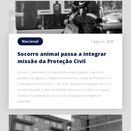
Nacional
7 Agosto, 2026
Socorro animal passa a integrar
missão da Proteção Civil
A busca, o salvamento e o socorro de animais passam, a partir de
sábado, 8 de agosto, a integrar formalmente a missão da Proteção Civil.
A alteração resulta da Lei n.º 38/2026, publicada no passado dia 3, e é
considerada pela Ordem dos Médicos Veterinários (OMV) um avanço
histórico na proteção dos animais em situações de emergência e
catástrofe.