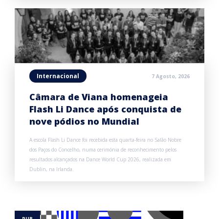
Internacional
7 Agosto, 2026
Câmara de Viana homenageia
Flash Li Dance após conquista de
nove pódios no Mundial
A escola Flash Li Dance foi recebida esta quarta-feira no Salão Nobre
dos Paços do Concelho, numa cerimónia de reconhecimento pelos
resultados alcançados na Dance World Cup 2026, realizada em
Dublin, na Irlanda.