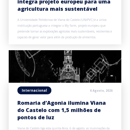
integra projeto europeu para uma
agricultura mais sustentável
A Universidade Politécnica de Viana do Castelo (UNIPVC) é a única
instituição portuguesa a integrar o My Farm, projeto europeu que
pretende tornar as explorações agrícolas mais sustentáveis, resilientes e
capazes de gerar valor para além da produção de alimentos.
Internacional
6 Agosto, 2026
Romaria d’Agonia ilumina Viana
do Castelo com 1,5 milhões de
pontos de luz
Viana do Castelo liga esta quinta-feira, 6 de agosto, as iluminações da