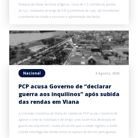
Romaria de Nossa Senhora d’Agonia. Cerca de 1,5 milhões de pontos
de luz, instalados ao longo de 9,8 quilómetros de ruas, vão transformar
o ambiente da cidade e anunciar a aproximação das festas.
Nacional
6 Agosto, 2026
PCP acusa Governo de “declarar
guerra aos inquilinos” após subida
das rendas em Viana
A Comissão Concelhia de Viana do Castelo do PCP acusa o Governo de
agravar a crise da habitação e de dirigir uma “autêntica declaração de
guerra aos inquilinos”, numa altura em que a cidade registou a maior
subida homóloga das rendas entre as capitais de distrito portuguesas.