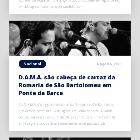
Romaria” de Nossa Senhora d’Agonia 2026 ficou deserto, depois de não
ter sido apresentada qualquer candidatura.
Nacional
6 Agosto, 2026
D.A.M.A. são cabeça de cartaz da
Romaria de São Bartolomeu em
Ponte da Barca
Os D.A.M.A. são o grande destaque da Romaria de São Bartolomeu,
que decorre entre 18 e 24 de agosto, em Ponte da Barca. A banda
portuguesa sobe ao palco no dia 20, às 23h00, para um concerto de
entrada gratuita que deverá atrair milhares de pessoas à vila.