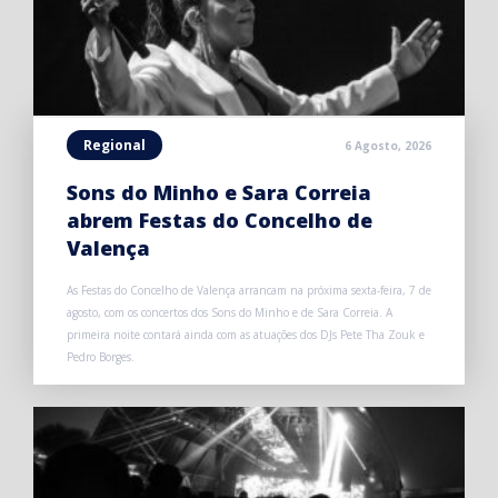
Regional
6 Agosto, 2026
Sons do Minho e Sara Correia
abrem Festas do Concelho de
Valença
As Festas do Concelho de Valença arrancam na próxima sexta-feira, 7 de
agosto, com os concertos dos Sons do Minho e de Sara Correia. A
primeira noite contará ainda com as atuações dos DJs Pete Tha Zouk e
Pedro Borges.