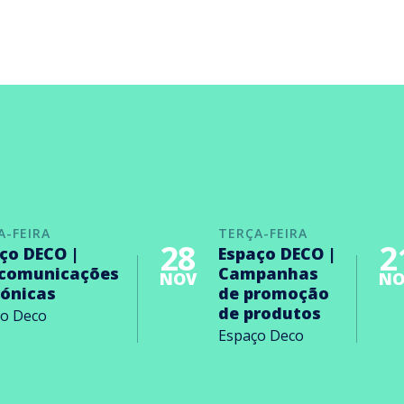
A-FEIRA
TERÇA-FEIRA
28
2
ço DECO |
Espaço DECO |
ecomunicações
Campanhas
NOV
NO
rónicas
de promoção
de produtos
ço Deco
Espaço Deco