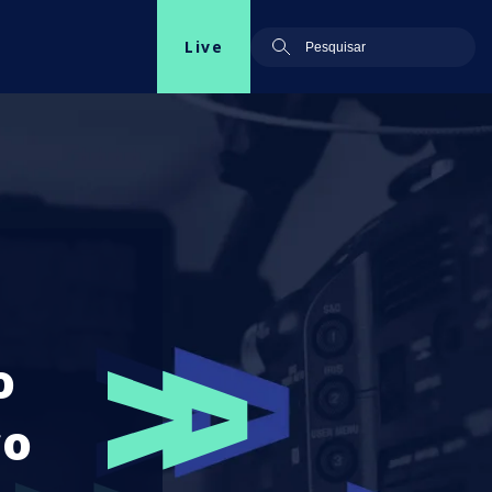
Live
o
ço