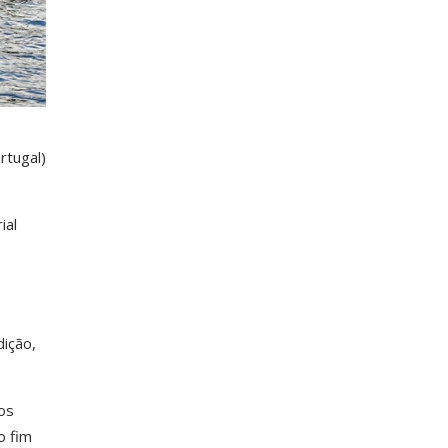
rtugal)
ial
ição,
os
o fim