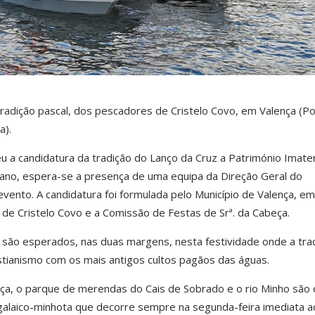
tradição pascal, dos pescadores de Cristelo Covo, em Valença (Po
a).
 a candidatura da tradição do Lanço da Cruz a Património Imater
e ano, espera-se a presença de uma equipa da Direção Geral do
evento. A candidatura foi formulada pelo Município de Valença, em
a de Cristelo Covo e a Comissão de Festas de Srª. da Cabeça.
 são esperados, nas duas margens, nesta festividade onde a trad
stianismo com os mais antigos cultos pagãos das águas.
ça, o parque de merendas do Cais de Sobrado e o rio Minho são 
 galaico-minhota que decorre sempre na segunda-feira imediata a