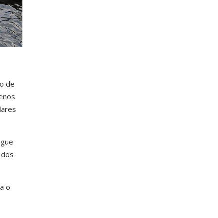
co de
uenos
lares
egue
 dos
a o