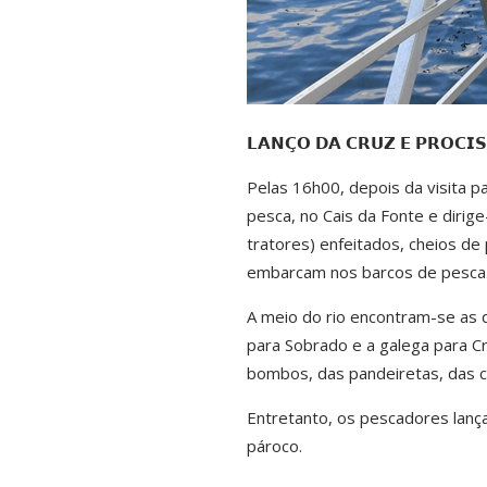
𝗟𝗔𝗡𝗖̧𝗢 𝗗𝗔 𝗖𝗥𝗨𝗭 𝗘 𝗣𝗥𝗢𝗖𝗜𝗦
Pelas 16h00, depois da visita p
pesca, no Cais da Fonte e dirig
tratores) enfeitados, cheios de
embarcam nos barcos de pesca
A meio do rio encontram-se as 
para Sobrado e a galega para Cr
bombos, das pandeiretas, das ca
Entretanto, os pescadores lança
pároco.