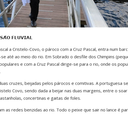
𝗦𝗔̃𝗢 𝗙𝗟𝗨𝗩𝗜𝗔𝗟
ascal a Cristelo-Covo, o pároco com a Cruz Pascal, entra num bar
e-se até ao meio do rio. Em Sobrado o desfile dos Chimpins (peq
 populares e com a Cruz Pascal dirige-se para o rio, onde os popu
.
duas cruzes, beijadas pelos párocos e comitivas. A portuguesa s
istelo Covo, sendo dada a beijar nas duas margens, entre o soar
stanholas, concertinas e gaitas de foles.
m as redes benzidas ao rio. Todo o peixe que sair no lance é par