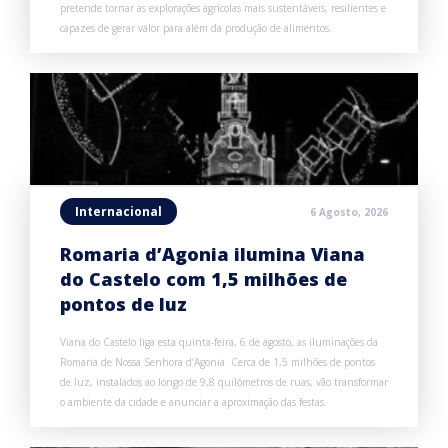
pretende tornar as explorações agrícolas mais sustentáveis, resilientes e
capazes de gerar valor para além da produção de alimentos.
Internacional
6 Agosto, 2026
Romaria d’Agonia ilumina Viana
do Castelo com 1,5 milhões de
pontos de luz
Viana do Castelo liga esta quinta-feira, 6 de agosto, as iluminações da
Romaria de Nossa Senhora d’Agonia. Cerca de 1,5 milhões de pontos
de luz, instalados ao longo de 9,8 quilómetros de ruas, vão transformar
o ambiente da cidade e anunciar a aproximação das festas.