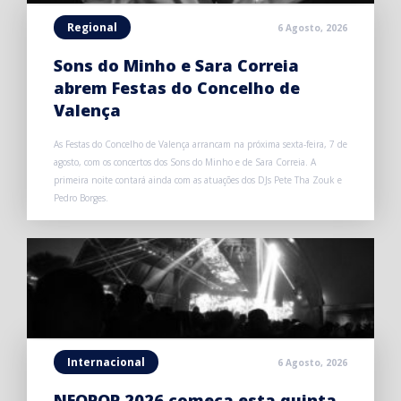
Regional
6 Agosto, 2026
Sons do Minho e Sara Correia
abrem Festas do Concelho de
Valença
As Festas do Concelho de Valença arrancam na próxima sexta-feira, 7 de
agosto, com os concertos dos Sons do Minho e de Sara Correia. A
primeira noite contará ainda com as atuações dos DJs Pete Tha Zouk e
Pedro Borges.
Internacional
6 Agosto, 2026
NEOPOP 2026 começa esta quinta-