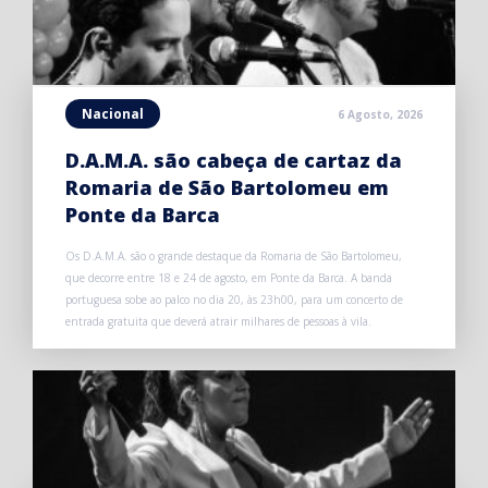
Nacional
6 Agosto, 2026
D.A.M.A. são cabeça de cartaz da
Romaria de São Bartolomeu em
Ponte da Barca
Os D.A.M.A. são o grande destaque da Romaria de São Bartolomeu,
que decorre entre 18 e 24 de agosto, em Ponte da Barca. A banda
portuguesa sobe ao palco no dia 20, às 23h00, para um concerto de
entrada gratuita que deverá atrair milhares de pessoas à vila.