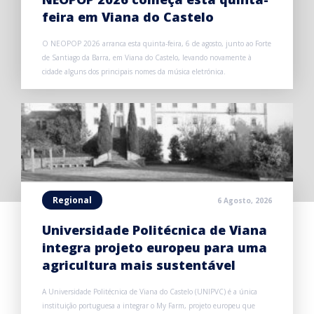
feira em Viana do Castelo
O NEOPOP 2026 arranca esta quinta-feira, 6 de agosto, junto ao Forte
de Santiago da Barra, em Viana do Castelo, levando novamente à
cidade alguns dos principais nomes da música eletrónica.
Regional
6 Agosto, 2026
Universidade Politécnica de Viana
integra projeto europeu para uma
agricultura mais sustentável
A Universidade Politécnica de Viana do Castelo (UNIPVC) é a única
instituição portuguesa a integrar o My Farm, projeto europeu que