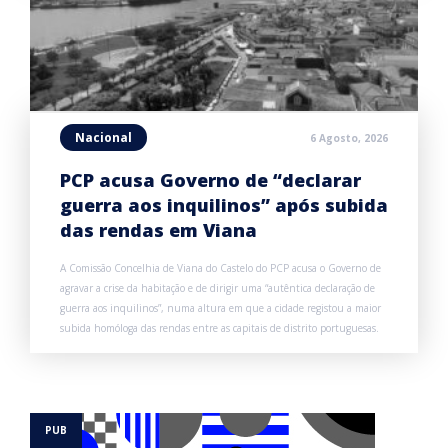
Nacional
6 Agosto, 2026
PCP acusa Governo de “declarar
guerra aos inquilinos” após subida
das rendas em Viana
A Comissão Concelhia de Viana do Castelo do PCP acusa o Governo de
agravar a crise da habitação e de dirigir uma “autêntica declaração de
guerra aos inquilinos”, numa altura em que a cidade registou a maior
subida homóloga das rendas entre as capitais de distrito portuguesas.