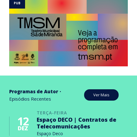
Programas de Autor
Ver Mais
Episódios Recentes
TERÇA-FEIRA
12
Espaço DECO | Contratos de
Telecomunicações
DEZ
Espaço Deco