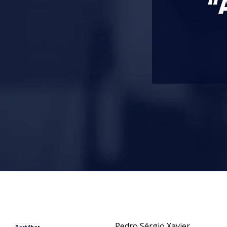
“
Pedro Sérgio Xavier