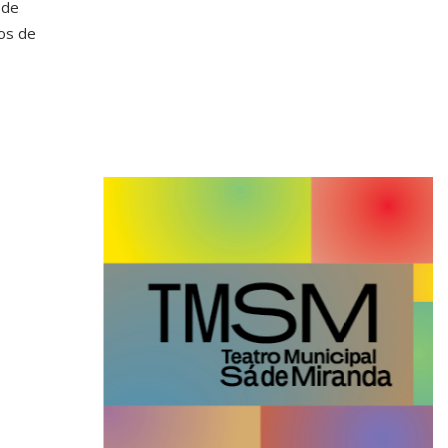
 de
os de