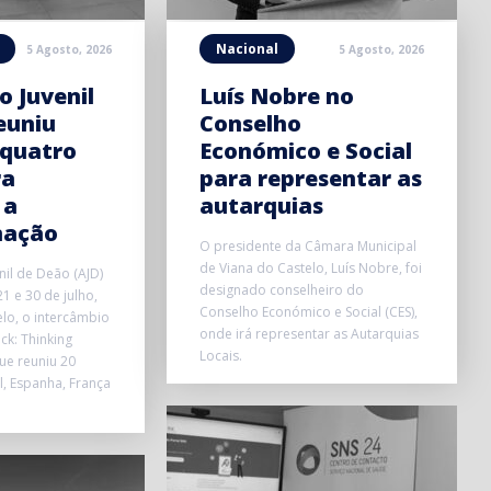
Nacional
5 Agosto, 2026
5 Agosto, 2026
o Juvenil
Luís Nobre no
euniu
Conselho
 quatro
Económico e Social
ra
para representar as
 a
autarquias
mação
O presidente da Câmara Municipal
de Viana do Castelo, Luís Nobre, foi
nil de Deão (AJD)
designado conselheiro do
1 e 30 de julho,
Conselho Económico e Social (CES),
lo, o intercâmbio
onde irá representar as Autarquias
ick: Thinking
Locais.
que reuniu 20
l, Espanha, França