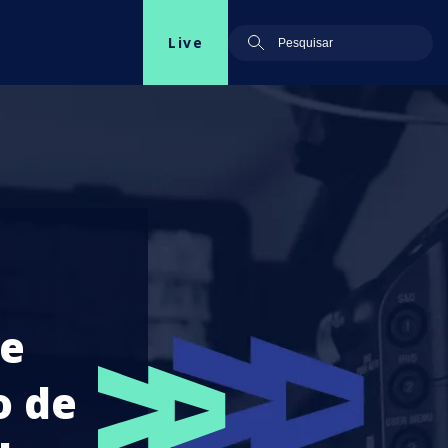
Live
de
o de