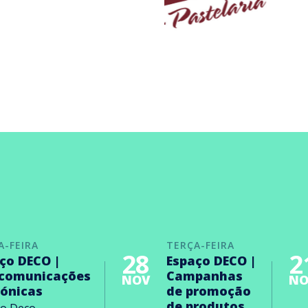
A-FEIRA
TERÇA-FEIRA
28
2
ço DECO |
Espaço DECO |
ecomunicações
Campanhas
NOV
NO
rónicas
de promoção
de produtos
ço Deco