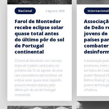
Nacional
Internacional
5 Agosto, 2026
Farol de Montedor
Associaçã
recebe eclipse solar
de Deão r
quase total antes
jovens de
do último pôr do sol
países pa
de Portugal
combater
continental
desinfor
O Farol de Montedor, em Carreço,
A Associação Juve
Viana do Castelo, será palco, no
promoveu, entre 2
próximo dia 12 de agosto, de uma
em Viana do Caste
rara coincidência astronómica: um
juvenil “Beyond Cl
eclipse solar quase total, seguido,
Before Sharing”, 
poucos minutos depois, pelo
jovens de Portuga
último pôr do sol de Portugal
e Polónia.
continental.