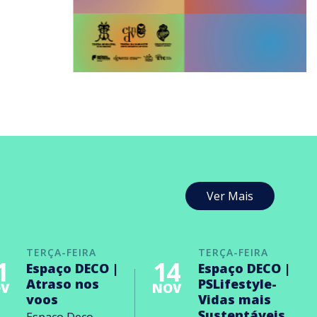
Ver Mais
TERÇA-FEIRA
TERÇA-FEIRA
1
14
Espaço DECO |
Espaço DECO |
Atraso nos
PSLifestyle-
V
NOV
voos
Vidas mais
Sustentáveis
Espaço Deco