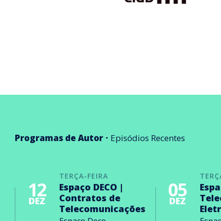
Programas de Autor
Episódios Recentes
TERÇA-FEIRA
TERÇ
12
05
Espaço DECO |
Espa
Contratos de
Tel
DEZ
DEZ
Telecomunicações
Elet
Espaço Deco
Espa