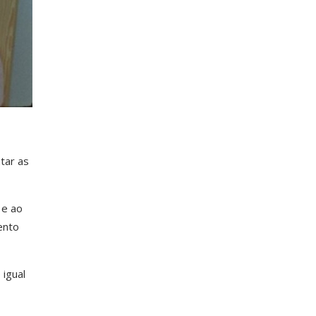
tar as
 e ao
ento
igual