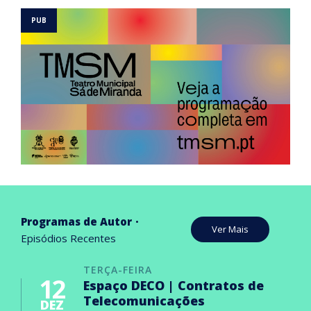
Programas de Autor
Ver Mais
Episódios Recentes
TERÇA-FEIRA
12
Espaço DECO | Contratos de
Telecomunicações
DEZ