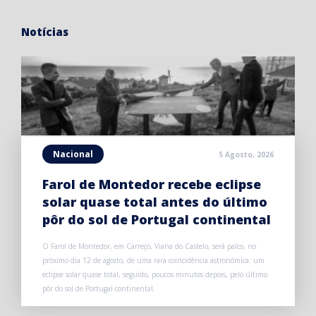
Notícias
Nacional
5 Agosto, 2026
Farol de Montedor recebe eclipse
solar quase total antes do último
pôr do sol de Portugal continental
O Farol de Montedor, em Carreço, Viana do Castelo, será palco, no
próximo dia 12 de agosto, de uma rara coincidência astronómica: um
eclipse solar quase total, seguido, poucos minutos depois, pelo último
pôr do sol de Portugal continental.