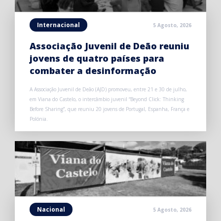
Internacional
5 Agosto, 2026
Associação Juvenil de Deão reuniu
jovens de quatro países para
combater a desinformação
A Associação Juvenil de Deão (AJD) promoveu, entre 21 e 30 de julho,
em Viana do Castelo, o intercâmbio juvenil “Beyond Click: Thinking
Before Sharing”, que reuniu 20 jovens de Portugal, Espanha, França e
Polónia.
Nacional
5 Agosto, 2026