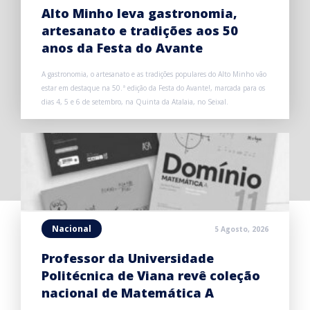
Alto Minho leva gastronomia,
artesanato e tradições aos 50
anos da Festa do Avante
A gastronomia, o artesanato e as tradições populares do Alto Minho vão
estar em destaque na 50.ª edição da Festa do Avante!, marcada para os
dias 4, 5 e 6 de setembro, na Quinta da Atalaia, no Seixal.
Nacional
5 Agosto, 2026
Professor da Universidade
Politécnica de Viana revê coleção
nacional de Matemática A