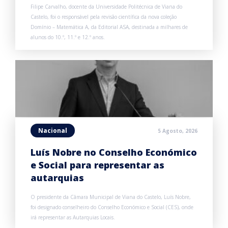
Filipe Carvalho, docente da Universidade Politécnica de Viana do
Castelo, foi o responsável pela revisão científica da nova coleção
Domínio – Matemática A, da Editorial ASA, destinada a milhares de
alunos do 10.º, 11.º e 12.º anos.
Nacional
5 Agosto, 2026
Luís Nobre no Conselho Económico
e Social para representar as
autarquias
O presidente da Câmara Municipal de Viana do Castelo, Luís Nobre,
foi designado conselheiro do Conselho Económico e Social (CES), onde
irá representar as Autarquias Locais.