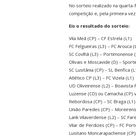
No sorteio realizado na quarta-f
competição e, pela primeira vez 
Eis o resultado do sorteio:
Vila Meã (CP) – CF Estrela (L1)
FC Felgueiras (L3) – FC Arouca (
SC Covlhã (L3) – Portimonense (
Olivais e Moscavide (D) – Sporti
SC Lusitânia (CP) – SL Benfica (L
Atlético CP (L3) – FC Vizela (L1)
UD Oliveirense (L2) – Boavista F
Luzense (CD) ou Camacha (CP) v
Rebordosa (CP) – SC Braga (L1)
União Paredes (CP) – Moreirens
Lank Vilaverdense (L2) – SC Far
Vilar de Perdizes (CP) – FC Port
Lusitano Moncarapachense (CP)-