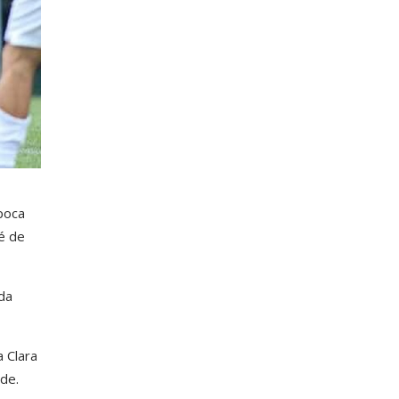
poca
é de
da
 Clara
de.