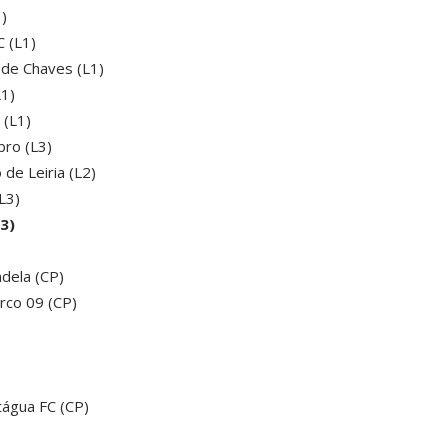
)
 (L1)
 de Chaves (L1)
L1)
 (L1)
ro (L3)
de Leiria (L2)
L3)
3)
ndela (CP)
arco 09 (CP)
tágua FC (CP)