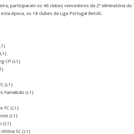
eira, participaram os 46 clubes vencedores da 2ª eliminatória da
esta época, os 18 clubes da Liga Portugal Betclic.
L1)
L1)
ng CP (L1)
1)
C (L1)
s Famalicão (L1)
e FC (L1)
ense (L1)
o (L1)
Vitória SC (L1)