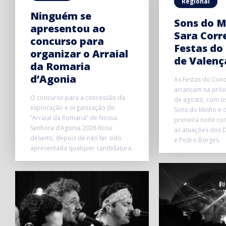
Regional
Ninguém se
Sons do M
apresentou ao
Sara Corr
concurso para
Festas do
organizar o Arraial
de Valenç
da Romaria
d’Agonia
As Festas do Conc
arrancam na próxi
O concurso para a concessão da
de agosto, com o
exploração e organização do
Sons do Minho e d
“Arraial da Romaria” de Nossa
primeira noite co
Senhora d’Agonia 2026 ficou
as atuações dos D
deserto, depois de não ter sido
e Pedro Borges.
apresentada qualquer candidatura.