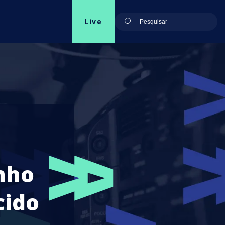
Live
nho
cido