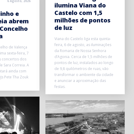
6 Agosto, 2026
ilumina Viana do
Castelo com 1,5
inho e
milhões de pontos
eia abrem
de luz
 Concelho
a
Viana do Castelo liga esta quinta-
feira, 6 de agosto, as iluminações
elho de Valença
da Romaria de Nossa Senhora
ma sexta-feira, 7
d’Agonia. Cerca de 1,5 milhões de
s concertos dos
pontos de luz, instalados ao longo
e Sara Correia. A
de 9,8 quilómetros de ruas, vão
ntará ainda com
transformar o ambiente da cidade
Js Pete Tha Zouk
e anunciar a aproximação das
festas.