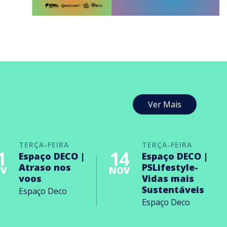
Ver Mais
TERÇA-FEIRA
TERÇA-FEIRA
1
14
Espaço DECO |
Espaço DECO |
Atraso nos
PSLifestyle-
V
NOV
voos
Vidas mais
Sustentáveis
Espaço Deco
Espaço Deco