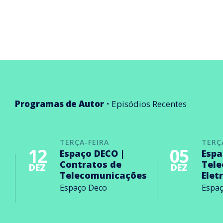
Programas de Autor
Episódios Recentes
TERÇA-FEIRA
TERÇ
12
05
Espaço DECO |
Espa
Contratos de
Tel
DEZ
DEZ
Telecomunicações
Elet
Espaço Deco
Espa