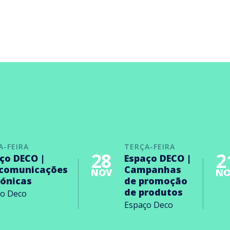
A-FEIRA
TERÇA-FEIRA
28
2
ço DECO |
Espaço DECO |
ecomunicações
Campanhas
NOV
NO
rónicas
de promoção
de produtos
ço Deco
Espaço Deco