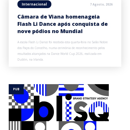
Internacional
7 Agosto, 2026
Câmara de Viana homenageia
Flash Li Dance após conquista de
nove pódios no Mundial
A escola Flash Li Dance foi recebida esta quarta-feira no Salão Nobre
dos Paços do Concelho, numa cerimónia de reconhecimento pelos
resultados alcançados na Dance World Cup 2026, realizada em
Dublin, na Irlanda.