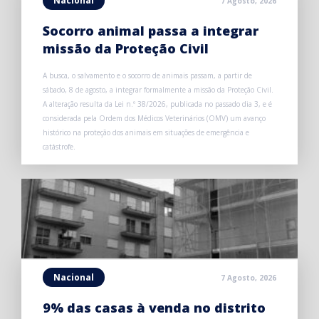
Nacional
7 Agosto, 2026
Socorro animal passa a integrar
missão da Proteção Civil
A busca, o salvamento e o socorro de animais passam, a partir de
sábado, 8 de agosto, a integrar formalmente a missão da Proteção Civil.
A alteração resulta da Lei n.º 38/2026, publicada no passado dia 3, e é
considerada pela Ordem dos Médicos Veterinários (OMV) um avanço
histórico na proteção dos animais em situações de emergência e
catástrofe.
Nacional
7 Agosto, 2026
9% das casas à venda no distrito