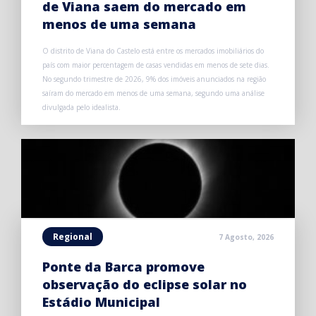
de Viana saem do mercado em
menos de uma semana
O distrito de Viana do Castelo está entre os mercados imobiliários do
país com maior percentagem de casas vendidas em menos de sete dias.
No segundo trimestre de 2026, 9% dos imóveis anunciados na região
saíram do mercado em menos de uma semana, segundo uma análise
divulgada pelo idealista.
Regional
7 Agosto, 2026
Ponte da Barca promove
observação do eclipse solar no
Estádio Municipal