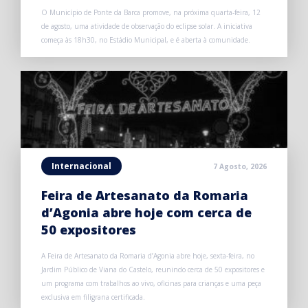
O Município de Ponte da Barca promove, na próxima quarta-feira, 12
de agosto, uma atividade de observação do eclipse solar. A iniciativa
começa às 18h30, no Estádio Municipal, e é aberta à comunidade.
Internacional
7 Agosto, 2026
Feira de Artesanato da Romaria
d’Agonia abre hoje com cerca de
50 expositores
A Feira de Artesanato da Romaria d’Agonia abre hoje, sexta-feira, no
Jardim Público de Viana do Castelo, reunindo cerca de 50 expositores e
um programa com trabalhos ao vivo, oficinas para crianças e uma peça
exclusiva em filigrana certificada.