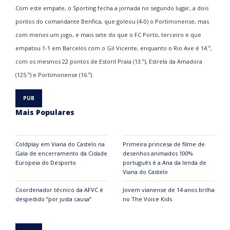
Com este empate, o Sporting fecha a jornada no segundo lugar, a dois
pontos do comandante Benfica, que goleou (4-0) o Portimonense, mas
com menos um jogo, e mais sete do que o FC Porto, terceiro e que
empatou 1-1 em Barcelos com o Gil Vicente, enquanto o Rio Ave é 14.º,
com os mesmos 22 pontos de Estoril Praia (13.º), Estrela da Amadora
(125.º) e Portimonense (16.º).
Mais Populares
Coldplay em Viana do Castelo na
Primeira princesa de filme de
Gala de encerramento da Cidade
desenhos animados 100%
Europeia do Desporto
português é a Ana da lenda de
Viana do Castelo
Coordenador técnico da AFVC é
Jovem vianense de 14 anos brilha
despedido “por justa causa”
no The Voice Kids