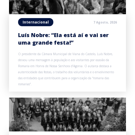
Internacional
7 Agosto, 2026
Luís Nobre: “Ela está aí e vai ser
uma grande festa!”
O presidente da Câmara Municipal de Viana do Castelo, Luís Nobre,
deixou uma mensagem à população e aos visitantes por ocasião da
Romaria em Honra de Nossa Senhora d’Agonia. O autarca destaca a
autenticidade das festas, o trabalho dos voluntários e o envolvimento
das entidades que contribuem para a organização da “romaria das
romarias”.