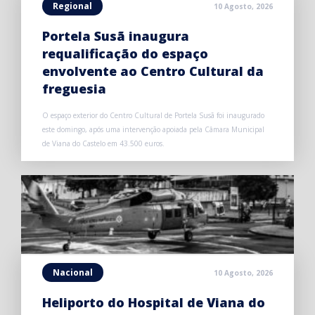
Regional
10 Agosto, 2026
Portela Susã inaugura
requalificação do espaço
envolvente ao Centro Cultural da
freguesia
O espaço exterior do Centro Cultural de Portela Susã foi inaugurado
este domingo, após uma intervenção apoiada pela Câmara Municipal
de Viana do Castelo em 43.500 euros.
Nacional
10 Agosto, 2026
Heliporto do Hospital de Viana do