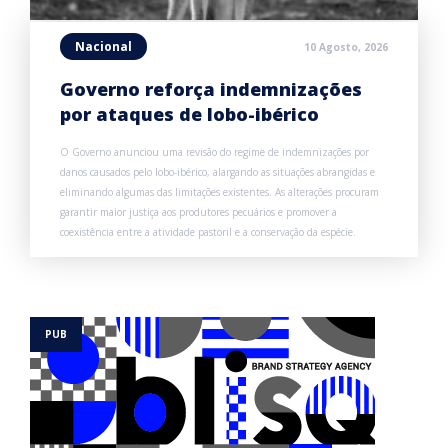
Nacional
10 Agosto, 2026
Governo reforça indemnizações
por ataques de lobo-ibérico
O Governo anunciou uma revisão do regime de indemnizações por
danos causados pelo lobo-ibérico, alargando as situações abrangidas e
eliminando algumas das limitações existentes. As alterações procuram
garantir maior justiça aos produtores pecuários e promover a
coexistência entre a atividade pastoril e a conservação da espécie.