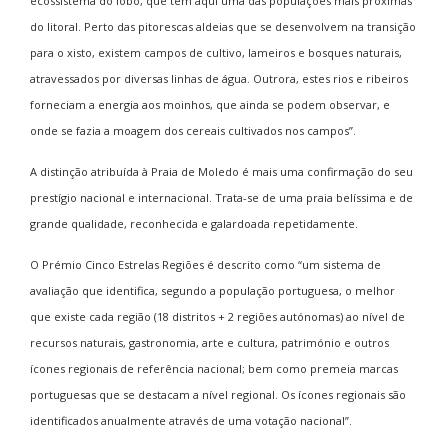
ecossistema do lobo, que tem aqui uma das populações mais próximas
do litoral. Perto das pitorescas aldeias que se desenvolvem na transição
para o xisto, existem campos de cultivo, lameiros e bosques naturais,
atravessados por diversas linhas de água. Outrora, estes rios e ribeiros
forneciam a energia aos moinhos, que ainda se podem observar, e
onde se fazia a moagem dos cereais cultivados nos campos”.
A distinção atribuída à Praia de Moledo é mais uma confirmação do seu
prestígio nacional e internacional. Trata-se de uma praia belíssima e de
grande qualidade, reconhecida e galardoada repetidamente.
O Prémio Cinco Estrelas Regiões é descrito como “um sistema de
avaliação que identifica, segundo a população portuguesa, o melhor
que existe cada região (18 distritos + 2 regiões autónomas) ao nível de
recursos naturais, gastronomia, arte e cultura, património e outros
ícones regionais de referência nacional; bem como premeia marcas
portuguesas que se destacam a nível regional. Os ícones regionais são
identificados anualmente através de uma votação nacional”.