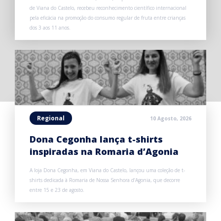
de Viana do Castelo, recebeu reconhecimento científico internacional
pela eficácia na promoção do consumo regular de fruta entre crianças
dos 3 aos 11 anos.
Regional
10 Agosto, 2026
Dona Cegonha lança t-shirts
inspiradas na Romaria d’Agonia
A loja Dona Cegonha, em Viana do Castelo, lançou uma coleção de t-
shirts dedicada à Romaria de Nossa Senhora d’Agonia, que decorre
entre 15 e 23 de agosto.