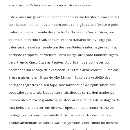
em
Praia de Moledo – Prémio Cinco Estrelas Regiões
Este é mais um galardão que reconhece o nosso território, não apenas
pela beleza natural, mas também pelas condições que oferece e pelo
trabalho que vem sendo desenvolvido. No caso da Serra d’Arga, por
exemplo, tem sido realizado um intenso trabalho de investigação,
valorização e defesa, sendo um dos resultados a informação reunida,
bastante completa, no website
Serra d’Arga
, divulgado também, agora,
pelo Prémio Cinco Estrelas Regiões. Aqui ficamos a conhecer com
pormenor um espaço de excelência: A Serra d’Arga “constitui uma das
áreas mais emblemáticas do Alto Minho, não só pela vastidão das
paisagens agrestes do seu topo, mas também pela singularidade dos
seus valores naturais. Nos pontos mais altos da serra, dominados por
imponentes maciços graníticos, existem áreas naturais de pastagem de
rara beleza onde ocorrem diversos tipos de matos numa matriz de
pastagens com uma diversidade florística notável. Nestes matos e
prados alimentam-se cabras, vacas e garranos, coexistindo no mesmo