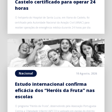
Castelo certificado para operar 24
horas
O heliporto do Hospital de Santa Luzia, em Viana do Castelo, foi
certificado pela Autoridade Nacional da Aviação Civil (ANAC) para
receber operações de emergência médica durante 24 horas por dia.
Nacional
10 Agosto, 2026
Estudo internacional confirma
eficácia dos “Heróis da Fruta” nas
escolas
O programa “Heróis da Fruta”, desenvolvido pela Associação Portuguesa
Contra a Obesidade Infantil (APCOI) e aplicado em escolas do distrito