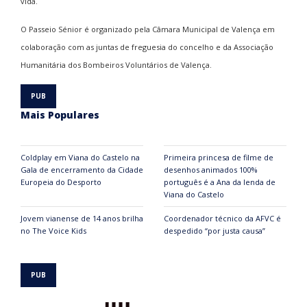
vida.
O Passeio Sénior é organizado pela Câmara Municipal de Valença em
colaboração com as juntas de freguesia do concelho e da Associação
Humanitária dos Bombeiros Voluntários de Valença.
Mais Populares
Coldplay em Viana do Castelo na
Primeira princesa de filme de
Gala de encerramento da Cidade
desenhos animados 100%
Europeia do Desporto
português é a Ana da lenda de
Viana do Castelo
Jovem vianense de 14 anos brilha
Coordenador técnico da AFVC é
no The Voice Kids
despedido “por justa causa”