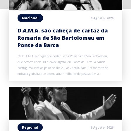
Nacional
6 Agosto, 2026
D.A.M.A. são cabeça de cartaz da
Romaria de São Bartolomeu em
Ponte da Barca
Os D.A.M.A. são o grande destaque da Romaria de São Bartolomeu,
que decorre entre 18 e 24 de agosto, em Ponte da Barca. A banda
portuguesa sobe ao palco no dia 20, às 23h00, para um concerto de
entrada gratuita que deverá atrair milhares de pessoas à vila.
Regional
6 Agosto, 2026