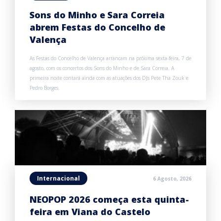
Sons do Minho e Sara Correia
abrem Festas do Concelho de
Valença
As Festas do Concelho de Valença arrancam na próxima sexta-feira, 7 de
agosto, com os concertos dos Sons do Minho e de Sara Correia. A
primeira noite contará ainda com as atuações dos DJs Pete Tha Zouk e
Pedro Borges.
Internacional
6 Agosto, 2026
NEOPOP 2026 começa esta quinta-
feira em Viana do Castelo