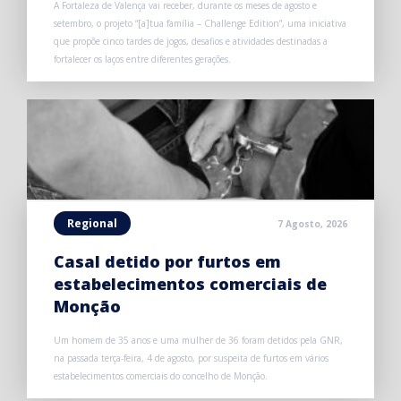
A Fortaleza de Valença vai receber, durante os meses de agosto e
setembro, o projeto “[a]tua família – Challenge Edition”, uma iniciativa
que propõe cinco tardes de jogos, desafios e atividades destinadas a
fortalecer os laços entre diferentes gerações.
Regional
7 Agosto, 2026
Casal detido por furtos em
estabelecimentos comerciais de
Monção
Um homem de 35 anos e uma mulher de 36 foram detidos pela GNR,
na passada terça-feira, 4 de agosto, por suspeita de furtos em vários
estabelecimentos comerciais do concelho de Monção.