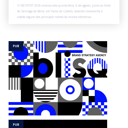
O NEOPOP 2026 arranca esta quinta-feira, 6 de agosto, junto ao Forte
de Santiago da Barra, em Viana do Castelo, levando novamente à
cidade alguns dos principais nomes da música eletrónica.