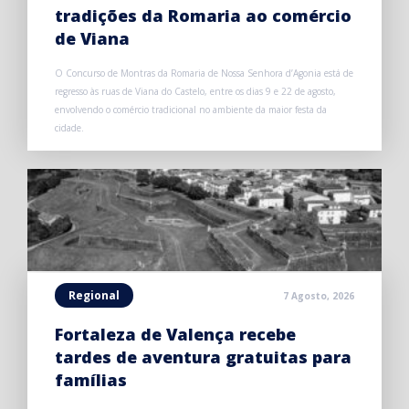
tradições da Romaria ao comércio
de Viana
O Concurso de Montras da Romaria de Nossa Senhora d’Agonia está de
regresso às ruas de Viana do Castelo, entre os dias 9 e 22 de agosto,
envolvendo o comércio tradicional no ambiente da maior festa da
cidade.
Regional
7 Agosto, 2026
Fortaleza de Valença recebe
tardes de aventura gratuitas para
famílias