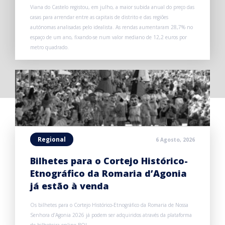
Viana do Castelo registou, em julho, a maior subida anual do preço das
casas para arrendar entre as capitais de distrito e das regiões
autónomas analisadas pelo idealista. As rendas aumentaram 28,7% no
espaço de um ano, fixando-se num valor mediano de 12,2 euros por
metro quadrado.
Regional
6 Agosto, 2026
Bilhetes para o Cortejo Histórico-
Etnográfico da Romaria d’Agonia
já estão à venda
Os bilhetes para o Cortejo Histórico-Etnográfico da Romaria de Nossa
Senhora d’Agonia 2026 já podem ser adquiridos através da plataforma