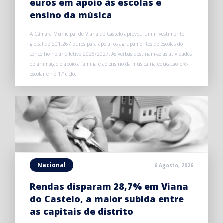
euros em apoio às escolas e
ensino da música
A Câmara Municipal de Viana do Castelo aprovou um investimento
global de 201.267 euros para apoiar os agrupamentos de escolas do
concelho no ano letivo 2026/2027. As verbas destinam-se às atividades
de animação e apoio à família e ao ensino da música na educação pré-
escolar e no 1.º ciclo.
Nacional
6 Agosto, 2026
Rendas disparam 28,7% em Viana
do Castelo, a maior subida entre
as capitais de distrito