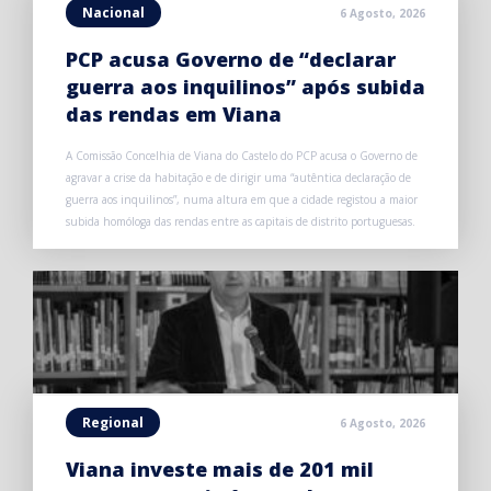
Nacional
6 Agosto, 2026
PCP acusa Governo de “declarar
guerra aos inquilinos” após subida
das rendas em Viana
A Comissão Concelhia de Viana do Castelo do PCP acusa o Governo de
agravar a crise da habitação e de dirigir uma “autêntica declaração de
guerra aos inquilinos”, numa altura em que a cidade registou a maior
subida homóloga das rendas entre as capitais de distrito portuguesas.
Regional
6 Agosto, 2026
Viana investe mais de 201 mil