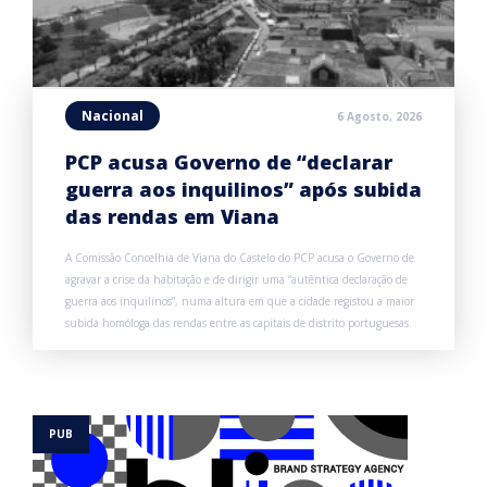
Nacional
6 Agosto, 2026
PCP acusa Governo de “declarar
guerra aos inquilinos” após subida
das rendas em Viana
A Comissão Concelhia de Viana do Castelo do PCP acusa o Governo de
agravar a crise da habitação e de dirigir uma “autêntica declaração de
guerra aos inquilinos”, numa altura em que a cidade registou a maior
subida homóloga das rendas entre as capitais de distrito portuguesas.