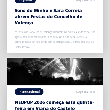
Sons do Minho e Sara Correia
abrem Festas do Concelho de
Valença
As Festas do Concelho de Valença arrancam na próxima sexta-feira, 7 de
agosto, com os concertos dos Sons do Minho e de Sara Correia. A
primeira noite contará ainda com as atuações dos DJs Pete Tha Zouk e
Pedro Borges.
Internacional
6 Agosto, 2026
NEOPOP 2026 começa esta quinta-
feira em Viana do Castelo