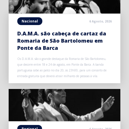
Nacional
6 Agosto, 2026
D.A.M.A. são cabeça de cartaz da
Romaria de São Bartolomeu em
Ponte da Barca
Os D.A.M.A. são o grande destaque da Romaria de São Bartolomeu,
que decorre entre 18 e 24 de agosto, em Ponte da Barca. A banda
portuguesa sobe ao palco no dia 20, às 23h00, para um concerto de
entrada gratuita que deverá atrair milhares de pessoas à vila.
Regional
6 Agosto, 2026