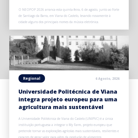
O NEOPOP 2026 arranca esta quinta-feira, 6 de agosto, junto ao Forte
de Santiago da Barra, em Viana do Castelo, levando novamente à
cidade alguns dos principais nomes da música eletrónica.
Regional
6 Agosto, 2026
Universidade Politécnica de Viana
integra projeto europeu para uma
agricultura mais sustentável
A Universidade Politécnica de Viana do Castelo (UNIPVC) é a única
instituição portuguesa a integrar o My Farm, projeto europeu que
pretende tornar as explorações agrícolas mais sustentáveis, resilientes e
capazes de gerar valor para além da produção de alimentos.