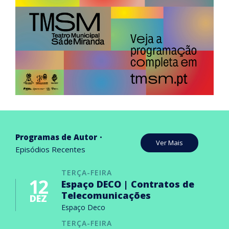
Programas de Autor
Ver Mais
Episódios Recentes
TERÇA-FEIRA
12
Espaço DECO | Contratos de
Telecomunicações
DEZ
Espaço Deco
TERÇA-FEIRA