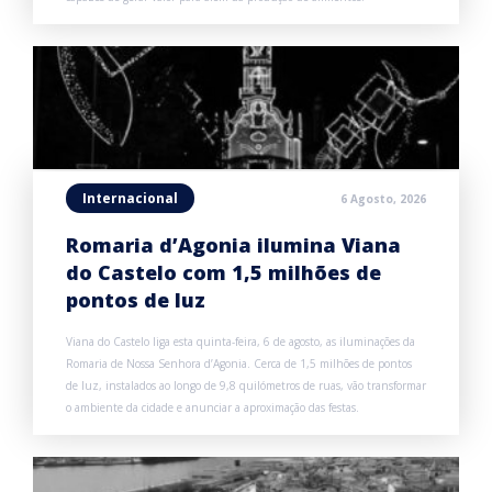
Internacional
6 Agosto, 2026
Romaria d’Agonia ilumina Viana
do Castelo com 1,5 milhões de
pontos de luz
Viana do Castelo liga esta quinta-feira, 6 de agosto, as iluminações da
Romaria de Nossa Senhora d’Agonia. Cerca de 1,5 milhões de pontos
de luz, instalados ao longo de 9,8 quilómetros de ruas, vão transformar
o ambiente da cidade e anunciar a aproximação das festas.