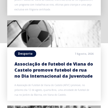
um programa com trabalhos ao vivo, oficinas para crianças e uma peça
exclusiva em filigrana certificada.
Desporto
7 Agosto, 2026
Associação de Futebol de Viana do
Castelo promove futebol de rua
no Dia Internacional da Juventude
A Associação de Futebol de Viana do Castelo (AFVC) promove, no
próximo dia 12 de agosto, quarta-feira, uma atividade de futebol de
rua no Jardim da Marina, em Viana do Castelo.