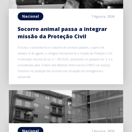
Nacional
7 Agosto, 2026
Socorro animal passa a integrar
missão da Proteção Civil
A busca, o salvamento e o socorro de animais passam, a partir de
sábado, 8 de agosto, a integrar formalmente a missão da Proteção Civil.
A alteração resulta da Lei n.º 38/2026, publicada no passado dia 3, e é
considerada pela Ordem dos Médicos Veterinários (OMV) um avanço
histórico na proteção dos animais em situações de emergência e
catástrofe.
Nacional
7 Agosto, 2026