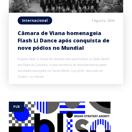
Internacional
7 Agosto, 2026
Câmara de Viana homenageia
Flash Li Dance após conquista de
nove pódios no Mundial
A escola Flash Li Dance foi recebida esta quarta-feira no Salão Nobre
dos Paços do Concelho, numa cerimónia de reconhecimento pelos
resultados alcançados na Dance World Cup 2026, realizada em
Dublin, na Irlanda.