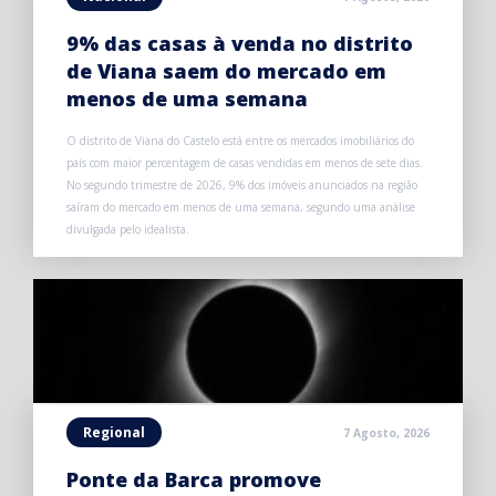
9% das casas à venda no distrito
de Viana saem do mercado em
menos de uma semana
O distrito de Viana do Castelo está entre os mercados imobiliários do
país com maior percentagem de casas vendidas em menos de sete dias.
No segundo trimestre de 2026, 9% dos imóveis anunciados na região
saíram do mercado em menos de uma semana, segundo uma análise
divulgada pelo idealista.
Regional
7 Agosto, 2026
Ponte da Barca promove