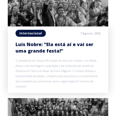
Internacional
7 Agosto, 2026
Luís Nobre: “Ela está aí e vai ser
uma grande festa!”
O presidente da Câmara Municipal de Viana do Castelo, Luís Nobre,
deixou uma mensagem à população e aos visitantes por ocasião da
Romaria em Honra de Nossa Senhora d’Agonia. O autarca destaca a
autenticidade das festas, o trabalho dos voluntários e o envolvimento
das entidades que contribuem para a organização da “romaria das
romarias”.