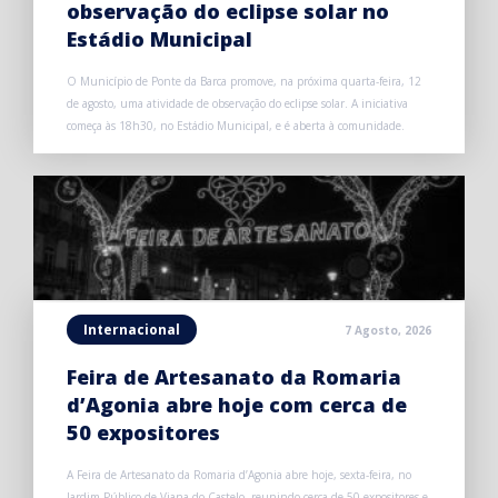
observação do eclipse solar no
Estádio Municipal
O Município de Ponte da Barca promove, na próxima quarta-feira, 12
de agosto, uma atividade de observação do eclipse solar. A iniciativa
começa às 18h30, no Estádio Municipal, e é aberta à comunidade.
Internacional
7 Agosto, 2026
Feira de Artesanato da Romaria
d’Agonia abre hoje com cerca de
50 expositores
A Feira de Artesanato da Romaria d’Agonia abre hoje, sexta-feira, no
Jardim Público de Viana do Castelo, reunindo cerca de 50 expositores e