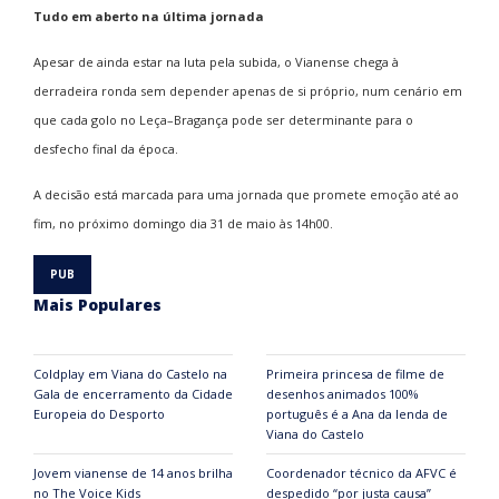
Tudo em aberto na última jornada
Apesar de ainda estar na luta pela subida, o Vianense chega à
derradeira ronda sem depender apenas de si próprio, num cenário em
que cada golo no Leça–Bragança pode ser determinante para o
desfecho final da época.
A decisão está marcada para uma jornada que promete emoção até ao
fim, no próximo domingo dia 31 de maio às 14h00.
Mais Populares
Coldplay em Viana do Castelo na
Primeira princesa de filme de
Gala de encerramento da Cidade
desenhos animados 100%
Europeia do Desporto
português é a Ana da lenda de
Viana do Castelo
Jovem vianense de 14 anos brilha
Coordenador técnico da AFVC é
no The Voice Kids
despedido “por justa causa”