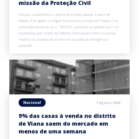
missão da Proteção Civil
A busca, o salvamento e o socorro de animais passam, a partir de
sábado, 8 de agosto, a integrar formalmente a missão da Proteção Civil.
A alteração resulta da Lei n.º 38/2026, publicada no passado dia 3, e é
considerada pela Ordem dos Médicos Veterinários (OMV) um avanço
histórico na proteção dos animais em situações de emergência e
catástrofe.
Nacional
7 Agosto, 2026
9% das casas à venda no distrito
de Viana saem do mercado em
menos de uma semana