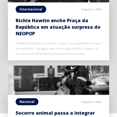
Internacional
8 Agosto, 2026
Richie Hawtin enche Praça da
República em atuação surpresa do
NEOPOP
A Praça da República, em Viana do Castelo, ficou completamente cheia
esta sexta-feira, 7 de agosto, para uma atuação de Richie Hawtin, um
dos nomes mais influentes da música eletrónica mundial.
Nacional
7 Agosto, 2026
Socorro animal passa a integrar