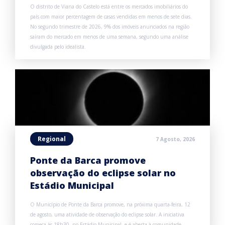
O distrito de Viana do Castelo está entre os mercados imobiliários do
país com maior percentagem de casas vendidas em menos de sete dias.
No segundo trimestre de 2026, 9% dos imóveis anunciados na região
saíram do mercado em menos de uma semana, segundo uma análise
divulgada pelo idealista.
Regional
7 Agosto, 2026
Ponte da Barca promove
observação do eclipse solar no
Estádio Municipal
O Município de Ponte da Barca promove, na próxima quarta-feira, 12
de agosto, uma atividade de observação do eclipse solar. A iniciativa
começa às 18h30, no Estádio Municipal, e é aberta à comunidade.