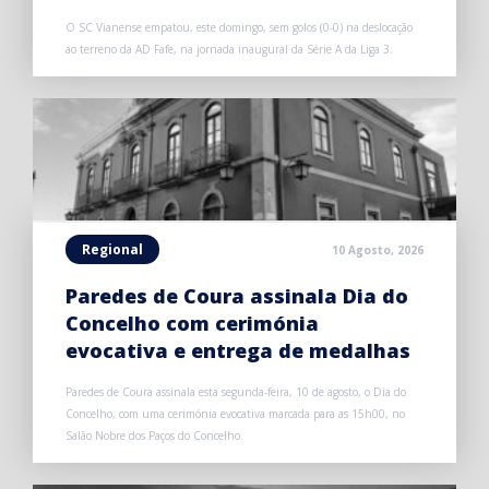
O SC Vianense empatou, este domingo, sem golos (0-0) na deslocação
ao terreno da AD Fafe, na jornada inaugural da Série A da Liga 3.
Regional
10 Agosto, 2026
Paredes de Coura assinala Dia do
Concelho com cerimónia
evocativa e entrega de medalhas
Paredes de Coura assinala esta segunda-feira, 10 de agosto, o Dia do
Concelho, com uma cerimónia evocativa marcada para as 15h00, no
Salão Nobre dos Paços do Concelho.