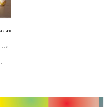
guraram
a que
SL