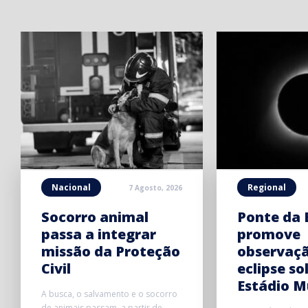
Nacional
Regional
7 Agosto, 2026
Socorro animal
Ponte da 
passa a integrar
promove
missão da Proteção
observaç
Civil
eclipse so
Estádio M
A busca, o salvamento e o socorro
de animais passam, a partir de