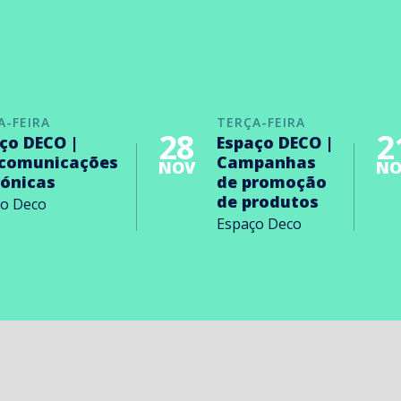
A-FEIRA
TERÇA-FEIRA
28
2
ço DECO |
Espaço DECO |
ecomunicações
Campanhas
NOV
NO
rónicas
de promoção
de produtos
ço Deco
Espaço Deco