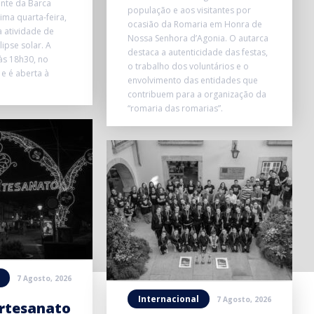
onte da Barca
população e aos visitantes por
ma quarta-feira,
ocasião da Romaria em Honra de
 atividade de
Nossa Senhora d’Agonia. O autarca
ipse solar. A
destaca a autenticidade das festas,
 às 18h30, no
o trabalho dos voluntários e o
 e é aberta à
envolvimento das entidades que
contribuem para a organização da
“romaria das romarias”.
7 Agosto, 2026
Internacional
7 Agosto, 2026
Artesanato