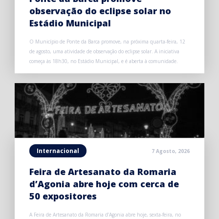
observação do eclipse solar no
Estádio Municipal
O Município de Ponte da Barca promove, na próxima quarta-feira, 12
de agosto, uma atividade de observação do eclipse solar. A iniciativa
começa às 18h30, no Estádio Municipal, e é aberta à comunidade.
Internacional
7 Agosto, 2026
Feira de Artesanato da Romaria
d’Agonia abre hoje com cerca de
50 expositores
A Feira de Artesanato da Romaria d’Agonia abre hoje, sexta-feira, no