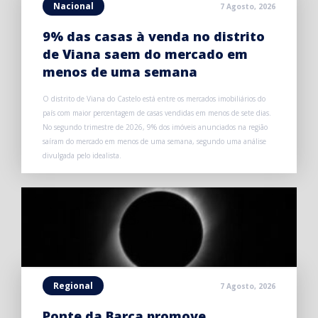
Nacional
7 Agosto, 2026
9% das casas à venda no distrito
de Viana saem do mercado em
menos de uma semana
O distrito de Viana do Castelo está entre os mercados imobiliários do
país com maior percentagem de casas vendidas em menos de sete dias.
No segundo trimestre de 2026, 9% dos imóveis anunciados na região
saíram do mercado em menos de uma semana, segundo uma análise
divulgada pelo idealista.
Regional
7 Agosto, 2026
Ponte da Barca promove