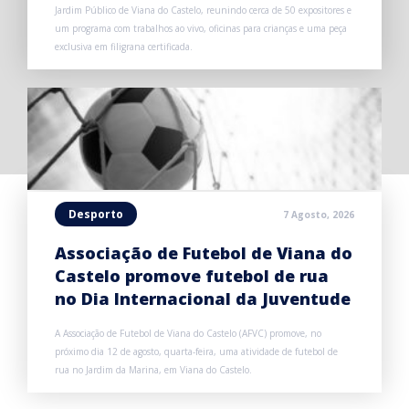
Jardim Público de Viana do Castelo, reunindo cerca de 50 expositores e
um programa com trabalhos ao vivo, oficinas para crianças e uma peça
exclusiva em filigrana certificada.
Desporto
7 Agosto, 2026
Associação de Futebol de Viana do
Castelo promove futebol de rua
no Dia Internacional da Juventude
A Associação de Futebol de Viana do Castelo (AFVC) promove, no
próximo dia 12 de agosto, quarta-feira, uma atividade de futebol de
rua no Jardim da Marina, em Viana do Castelo.