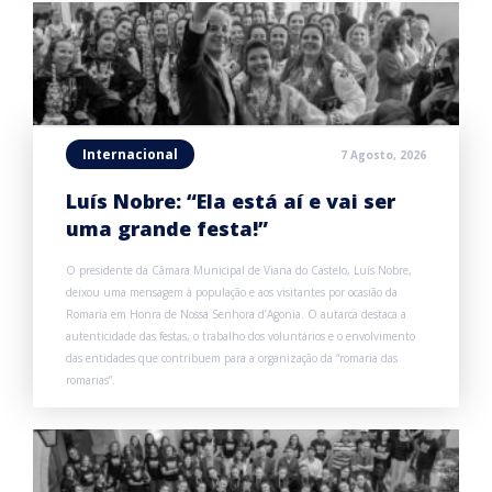
Internacional
7 Agosto, 2026
Luís Nobre: “Ela está aí e vai ser
uma grande festa!”
O presidente da Câmara Municipal de Viana do Castelo, Luís Nobre,
deixou uma mensagem à população e aos visitantes por ocasião da
Romaria em Honra de Nossa Senhora d’Agonia. O autarca destaca a
autenticidade das festas, o trabalho dos voluntários e o envolvimento
das entidades que contribuem para a organização da “romaria das
romarias”.