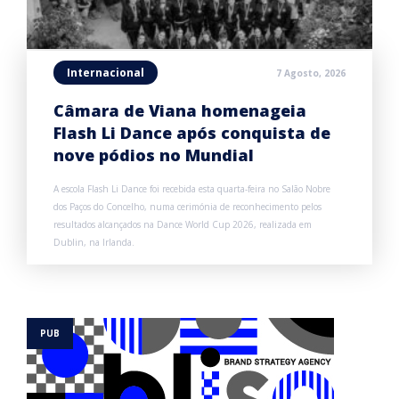
Internacional
7 Agosto, 2026
Câmara de Viana homenageia
Flash Li Dance após conquista de
nove pódios no Mundial
A escola Flash Li Dance foi recebida esta quarta-feira no Salão Nobre
dos Paços do Concelho, numa cerimónia de reconhecimento pelos
resultados alcançados na Dance World Cup 2026, realizada em
Dublin, na Irlanda.