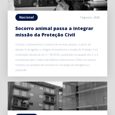
Nacional
7 Agosto, 2026
Socorro animal passa a integrar
missão da Proteção Civil
A busca, o salvamento e o socorro de animais passam, a partir de
sábado, 8 de agosto, a integrar formalmente a missão da Proteção Civil.
A alteração resulta da Lei n.º 38/2026, publicada no passado dia 3, e é
considerada pela Ordem dos Médicos Veterinários (OMV) um avanço
histórico na proteção dos animais em situações de emergência e
catástrofe.