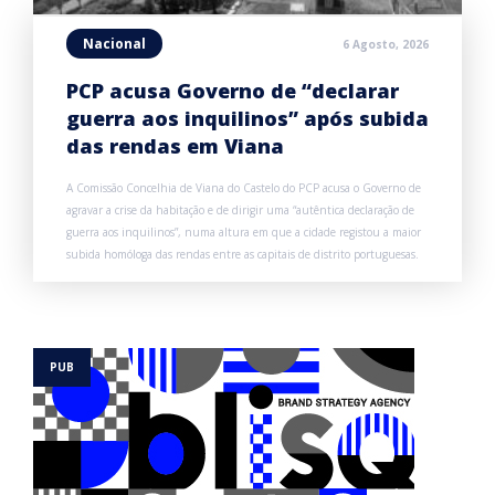
Nacional
6 Agosto, 2026
PCP acusa Governo de “declarar
guerra aos inquilinos” após subida
das rendas em Viana
A Comissão Concelhia de Viana do Castelo do PCP acusa o Governo de
agravar a crise da habitação e de dirigir uma “autêntica declaração de
guerra aos inquilinos”, numa altura em que a cidade registou a maior
subida homóloga das rendas entre as capitais de distrito portuguesas.