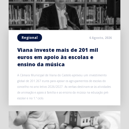
Regional
6 Agosto, 2026
Viana investe mais de 201 mil
euros em apoio às escolas e
ensino da música
A Câmara Municipal de Viana do Castelo aprovou um investimento
global de 201.267 euros para apoiar os agrupamentos de escolas do
concelho no ano letivo 2026/2027. As verbas destinam-se às atividades
de animação e apoio à família e ao ensino da música na educação pré-
escolar e no 1.º ciclo.