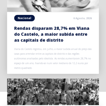
Nacional
6 Agosto, 2026
Rendas disparam 28,7% em Viana
do Castelo, a maior subida entre
as capitais de distrito
Viana do Castelo registou, em julho, a maior subida anual do preço das
casas para arrendar entre as capitais de distrito e das regiões
autónomas analisadas pelo idealista. As rendas aumentaram 28,7% no
espaço de um ano, fixando-se num valor mediano de 12,2 euros por
metro quadrado.