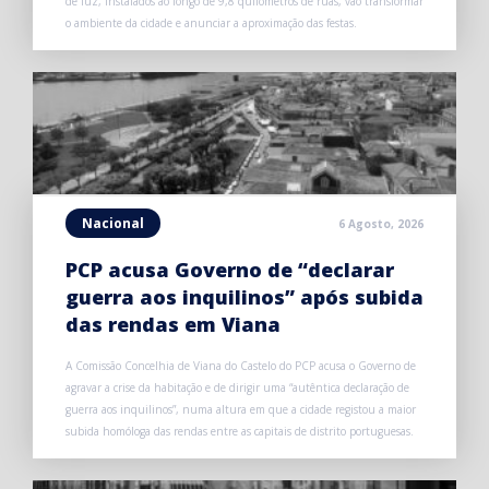
de luz, instalados ao longo de 9,8 quilómetros de ruas, vão transformar
o ambiente da cidade e anunciar a aproximação das festas.
Nacional
6 Agosto, 2026
PCP acusa Governo de “declarar
guerra aos inquilinos” após subida
das rendas em Viana
A Comissão Concelhia de Viana do Castelo do PCP acusa o Governo de
agravar a crise da habitação e de dirigir uma “autêntica declaração de
guerra aos inquilinos”, numa altura em que a cidade registou a maior
subida homóloga das rendas entre as capitais de distrito portuguesas.