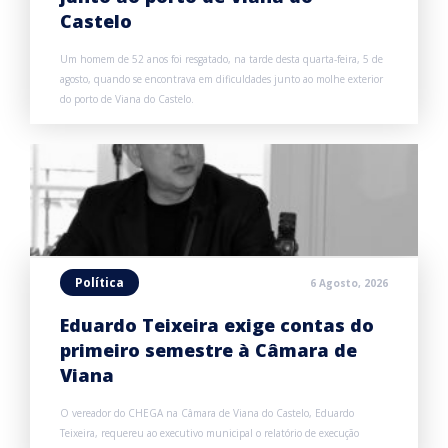
Castelo
Um homem de 52 anos foi resgatado, na tarde desta quarta-feira, 5 de
agosto, quando se encontrava em dificuldades junto ao molhe exterior
do porto de Viana do Castelo.
Política
6 Agosto, 2026
Eduardo Teixeira exige contas do
primeiro semestre à Câmara de
Viana
O vereador do CHEGA na Câmara de Viana do Castelo, Eduardo
Teixeira, requereu ao executivo municipal o relatório de execução