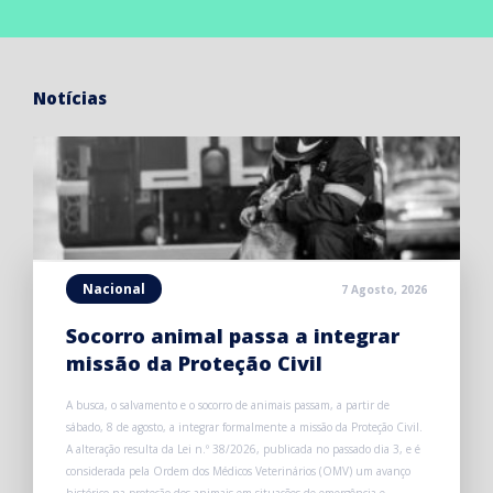
Notícias
Nacional
7 Agosto, 2026
Socorro animal passa a integrar
missão da Proteção Civil
A busca, o salvamento e o socorro de animais passam, a partir de
sábado, 8 de agosto, a integrar formalmente a missão da Proteção Civil.
A alteração resulta da Lei n.º 38/2026, publicada no passado dia 3, e é
considerada pela Ordem dos Médicos Veterinários (OMV) um avanço