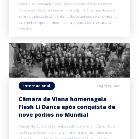
deixou uma mensagem à população e aos visitantes por ocasião da
Romaria em Honra de Nossa Senhora d’Agonia. O autarca destaca a
autenticidade das festas, o trabalho dos voluntários e o envolvimento
das entidades que contribuem para a organização da “romaria das
romarias”.
Internacional
7 Agosto, 2026
Câmara de Viana homenageia
Flash Li Dance após conquista de
nove pódios no Mundial
A escola Flash Li Dance foi recebida esta quarta-feira no Salão Nobre
dos Paços do Concelho, numa cerimónia de reconhecimento pelos
resultados alcançados na Dance World Cup 2026, realizada em