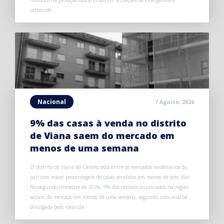
histórico na proteção dos animais em situações de emergência e
catástrofe.
Nacional
7 Agosto, 2026
9% das casas à venda no distrito
de Viana saem do mercado em
menos de uma semana
O distrito de Viana do Castelo está entre os mercados imobiliários do
país com maior percentagem de casas vendidas em menos de sete dias.
No segundo trimestre de 2026, 9% dos imóveis anunciados na região
saíram do mercado em menos de uma semana, segundo uma análise
divulgada pelo idealista.