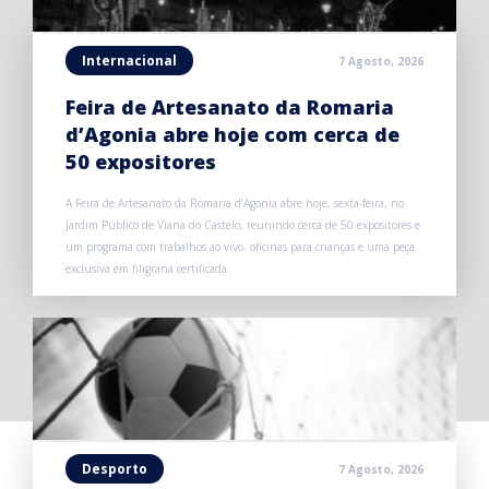
Internacional
7 Agosto, 2026
Feira de Artesanato da Romaria
d’Agonia abre hoje com cerca de
50 expositores
A Feira de Artesanato da Romaria d’Agonia abre hoje, sexta-feira, no
Jardim Público de Viana do Castelo, reunindo cerca de 50 expositores e
um programa com trabalhos ao vivo, oficinas para crianças e uma peça
exclusiva em filigrana certificada.
Desporto
7 Agosto, 2026