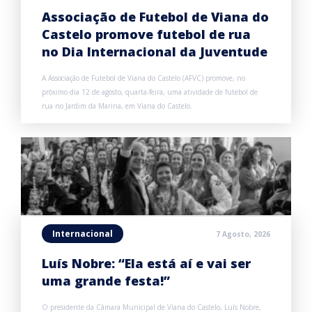
Associação de Futebol de Viana do
Castelo promove futebol de rua
no Dia Internacional da Juventude
A Associação de Futebol de Viana do Castelo (AFVC) promove, no
próximo dia 12 de agosto, quarta-feira, uma atividade de futebol de
rua no Jardim da Marina, em Viana do Castelo.
Internacional
7 Agosto, 2026
Luís Nobre: “Ela está aí e vai ser
uma grande festa!”
O presidente da Câmara Municipal de Viana do Castelo, Luís Nobre,