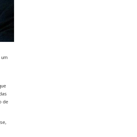
s um
,
que
das
o de
se,