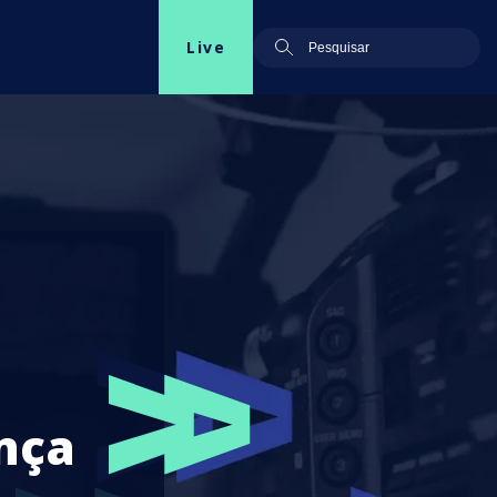
Live
ança