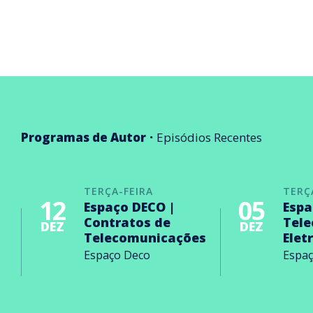
Programas de Autor
Episódios Recentes
TERÇA-FEIRA
TERÇ
12
05
Espaço DECO |
Espa
Contratos de
Tel
DEZ
DEZ
Telecomunicações
Elet
Espaço Deco
Espa