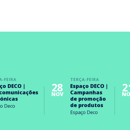
A-FEIRA
TERÇA-FEIRA
28
2
ço DECO |
Espaço DECO |
ecomunicações
Campanhas
NOV
NO
rónicas
de promoção
de produtos
ço Deco
Espaço Deco