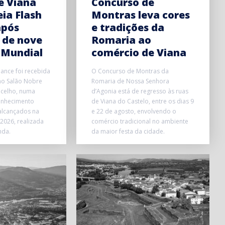
e Viana
Concurso de
ia Flash
Montras leva cores
após
e tradições da
 de nove
Romaria ao
 Mundial
comércio de Viana
Dance foi recebida
O Concurso de Montras da
 no Salão Nobre
Romaria de Nossa Senhora
celho, numa
d’Agonia está de regresso às ruas
onhecimento
de Viana do Castelo, entre os dias 9
alcançados na
e 22 de agosto, envolvendo o
2026, realizada
comércio tradicional no ambiente
nda.
da maior festa da cidade.