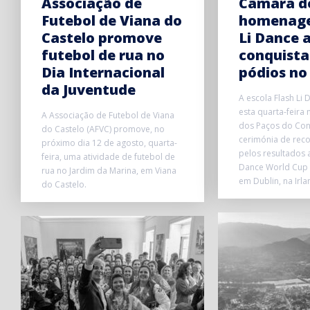
Associação de
Câmara d
Futebol de Viana do
homenage
Castelo promove
Li Dance 
futebol de rua no
conquista
Dia Internacional
pódios no
da Juventude
A escola Flash Li 
esta quarta-feira
A Associação de Futebol de Viana
dos Paços do Con
do Castelo (AFVC) promove, no
cerimónia de rec
próximo dia 12 de agosto, quarta-
pelos resultados 
feira, uma atividade de futebol de
Dance World Cup 
rua no Jardim da Marina, em Viana
em Dublin, na Irla
do Castelo.