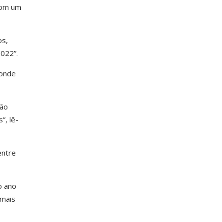
com um
os,
2022”.
 onde
ião
”, lê-
entre
o ano
 mais