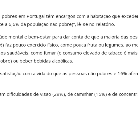
s pobres em Portugal têm encargos com a habitação que exced
 a 6,6% da população não pobre)”, lê-se no relatório.
aúde mental e bem-estar para dar conta de que a maioria das pe
) faz pouco exercício físico, come pouca fruta ou legumes, ao 
s saudáveis, como fumar (o consumo elevado de tabaco é mais
pobre) ou beber bebidas alcoólicas.
atisfação com a vida do que as pessoas não pobres e 16% afi
am dificuldades de visão (29%), de caminhar (15%) e de concent