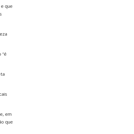
 e que
s
reza
 “é
eta
cais
ue, em
ão que