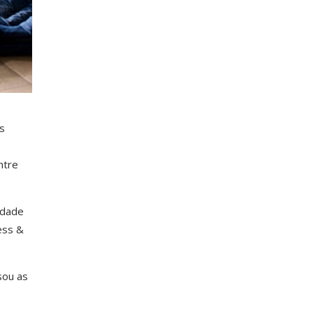
s
ntre
idade
ess &
sou as