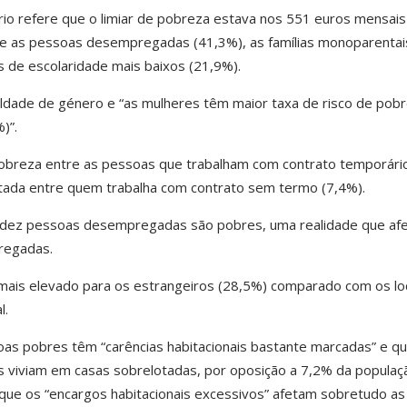
rio refere que o limiar de pobreza estava nos 551 euros mensais
e as pessoas desempregadas (41,3%), as famílias monoparentai
s de escolaridade mais baixos (21,9%).
dade de género e “as mulheres têm maior taxa de risco de pob
)”.
pobreza entre as pessoas que trabalham com contrato temporário
istada entre quem trabalha com contrato sem termo (7,4%).
a dez pessoas desempregadas são pobres, uma realidade que af
regadas.
ais elevado para os estrangeiros (28,5%) comparado com os lo
l.
as pobres têm “carências habitacionais bastante marcadas” e q
s viviam em casas sobrelotadas, por oposição a 7,2% da populaç
ue os “encargos habitacionais excessivos” afetam sobretudo as