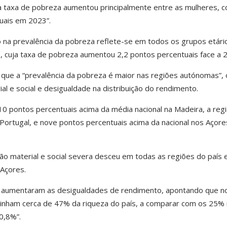
 “a taxa de pobreza aumentou principalmente entre as mulheres, 
uais em 2023”.
a prevalência da pobreza reflete-se em todos os grupos etári
s, cuja taxa de pobreza aumentou 2,2 pontos percentuais face a 
que a “prevalência da pobreza é maior nas regiões autónomas”,
l e social e desigualdade na distribuição do rendimento.
0 pontos percentuais acima da média nacional na Madeira, a reg
rtugal, e nove pontos percentuais acima da nacional nos Açores
ão material e social severa desceu em todas as regiões do país 
Açores.
ue aumentaram as desigualdades de rendimento, apontando que n
inham cerca de 47% da riqueza do país, a comparar com os 25%
0,8%”.