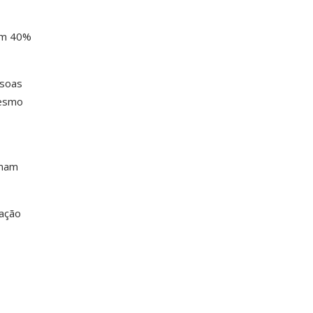
em 40%
ssoas
mesmo
rmam
ração