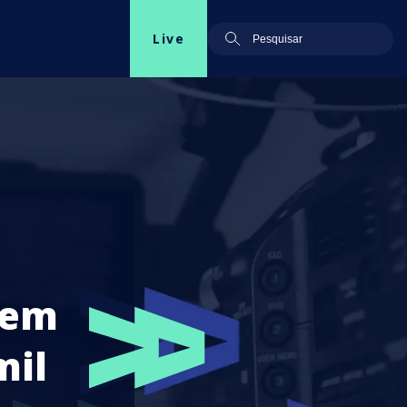
Live
 em
mil