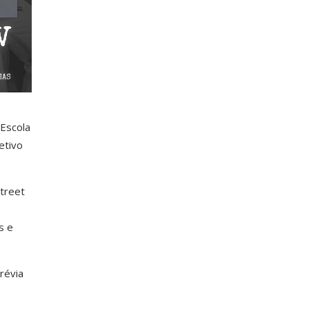
 Escola
etivo
treet
s e
révia