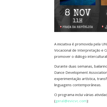
A iniciativa é promovida pela U
Vocacional de Interpretação e 
promover o diálogo intercultura
Durante duas semanas, bailarin
Dance Development Association
experimentação artística, tran
linguagens contemporâneas.
O programa inclui várias ativida
(
geral@evicvc.com
):