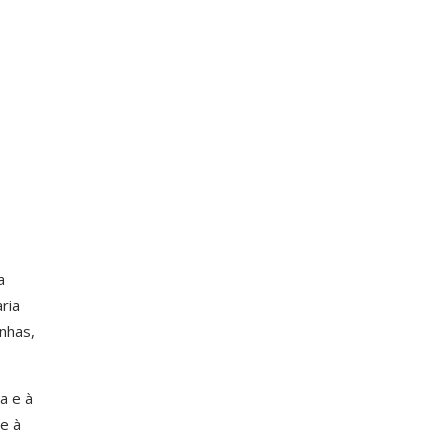
a
ria
nhas,
a e à
e à