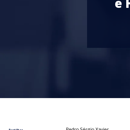
e 
Pedro Sérgio Xavier