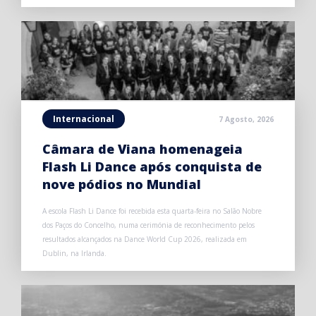
Internacional
7 Agosto, 2026
Câmara de Viana homenageia
Flash Li Dance após conquista de
nove pódios no Mundial
A escola Flash Li Dance foi recebida esta quarta-feira no Salão Nobre
dos Paços do Concelho, numa cerimónia de reconhecimento pelos
resultados alcançados na Dance World Cup 2026, realizada em
Dublin, na Irlanda.