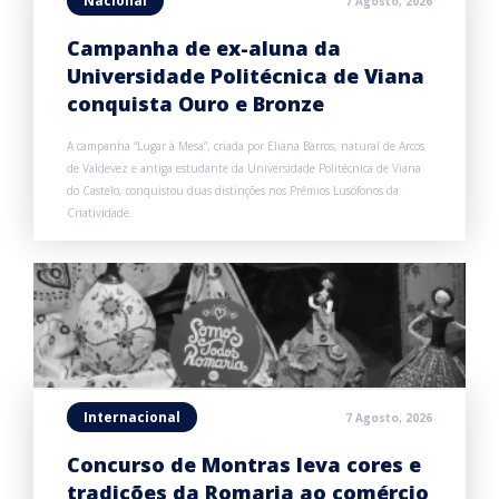
Nacional
7 Agosto, 2026
Campanha de ex-aluna da
Universidade Politécnica de Viana
conquista Ouro e Bronze
A campanha “Lugar à Mesa”, criada por Eliana Barros, natural de Arcos
de Valdevez e antiga estudante da Universidade Politécnica de Viana
do Castelo, conquistou duas distinções nos Prémios Lusófonos da
Criatividade.
Internacional
7 Agosto, 2026
Concurso de Montras leva cores e
tradições da Romaria ao comércio