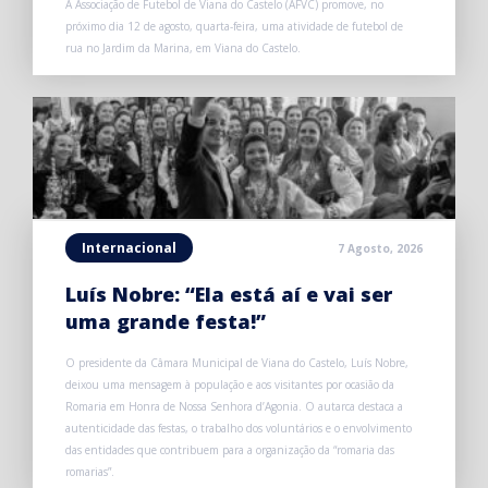
A Associação de Futebol de Viana do Castelo (AFVC) promove, no
próximo dia 12 de agosto, quarta-feira, uma atividade de futebol de
rua no Jardim da Marina, em Viana do Castelo.
Internacional
7 Agosto, 2026
Luís Nobre: “Ela está aí e vai ser
uma grande festa!”
O presidente da Câmara Municipal de Viana do Castelo, Luís Nobre,
deixou uma mensagem à população e aos visitantes por ocasião da
Romaria em Honra de Nossa Senhora d’Agonia. O autarca destaca a
autenticidade das festas, o trabalho dos voluntários e o envolvimento
das entidades que contribuem para a organização da “romaria das
romarias”.