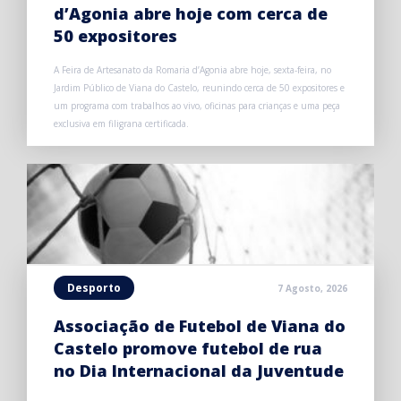
d’Agonia abre hoje com cerca de
50 expositores
A Feira de Artesanato da Romaria d’Agonia abre hoje, sexta-feira, no
Jardim Público de Viana do Castelo, reunindo cerca de 50 expositores e
um programa com trabalhos ao vivo, oficinas para crianças e uma peça
exclusiva em filigrana certificada.
Desporto
7 Agosto, 2026
Associação de Futebol de Viana do
Castelo promove futebol de rua
no Dia Internacional da Juventude