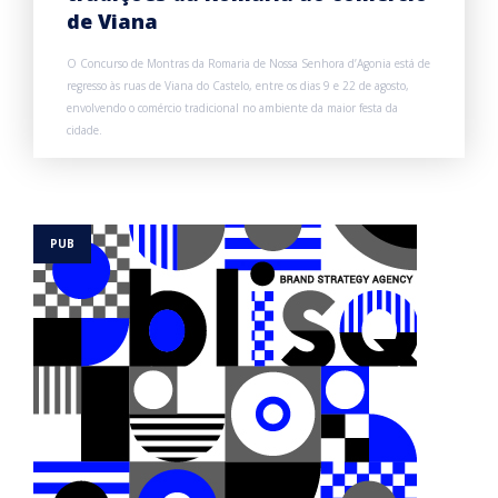
de Viana
O Concurso de Montras da Romaria de Nossa Senhora d’Agonia está de
regresso às ruas de Viana do Castelo, entre os dias 9 e 22 de agosto,
envolvendo o comércio tradicional no ambiente da maior festa da
cidade.