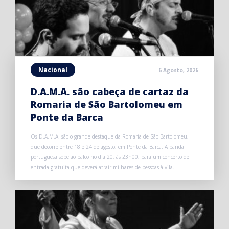
Nacional
6 Agosto, 2026
D.A.M.A. são cabeça de cartaz da
Romaria de São Bartolomeu em
Ponte da Barca
Os D.A.M.A. são o grande destaque da Romaria de São Bartolomeu,
que decorre entre 18 e 24 de agosto, em Ponte da Barca. A banda
portuguesa sobe ao palco no dia 20, às 23h00, para um concerto de
entrada gratuita que deverá atrair milhares de pessoas à vila.