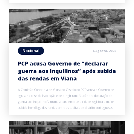
Nacional
6 Agosto, 2026
PCP acusa Governo de “declarar
guerra aos inquilinos” após subida
das rendas em Viana
A Comissão Concelhia de Viana do Castelo do PCP acusa o Governo de
agravar a crise da habitação e de dirigir uma “autêntica declaração de
guerra aos inquilinos”, numa altura em que a cidade registou a maior
subida homóloga das rendas entre as capitais de distrito portuguesas.