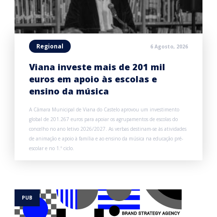
Regional
6 Agosto, 2026
Viana investe mais de 201 mil
euros em apoio às escolas e
ensino da música
A Câmara Municipal de Viana do Castelo aprovou um investimento
global de 201.267 euros para apoiar os agrupamentos de escolas do
concelho no ano letivo 2026/2027. As verbas destinam-se às atividades
de animação e apoio à família e ao ensino da música na educação pré-
escolar e no 1.º ciclo.