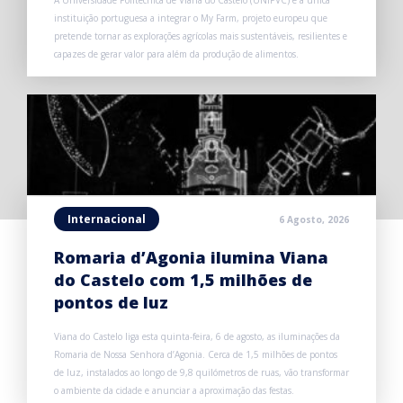
A Universidade Politécnica de Viana do Castelo (UNIPVC) é a única
instituição portuguesa a integrar o My Farm, projeto europeu que
pretende tornar as explorações agrícolas mais sustentáveis, resilientes e
capazes de gerar valor para além da produção de alimentos.
Internacional
6 Agosto, 2026
Romaria d’Agonia ilumina Viana
do Castelo com 1,5 milhões de
pontos de luz
Viana do Castelo liga esta quinta-feira, 6 de agosto, as iluminações da
Romaria de Nossa Senhora d’Agonia. Cerca de 1,5 milhões de pontos
de luz, instalados ao longo de 9,8 quilómetros de ruas, vão transformar
o ambiente da cidade e anunciar a aproximação das festas.