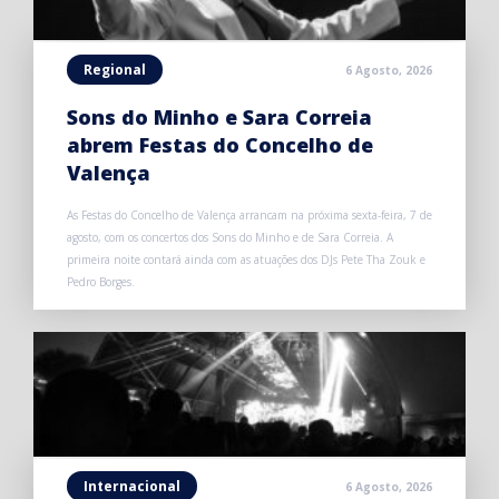
Regional
6 Agosto, 2026
Sons do Minho e Sara Correia
abrem Festas do Concelho de
Valença
As Festas do Concelho de Valença arrancam na próxima sexta-feira, 7 de
agosto, com os concertos dos Sons do Minho e de Sara Correia. A
primeira noite contará ainda com as atuações dos DJs Pete Tha Zouk e
Pedro Borges.
Internacional
6 Agosto, 2026