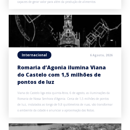
capazes de gerar valor para além da produção de alimentos.
Internacional
6 Agosto, 2026
Romaria d’Agonia ilumina Viana
do Castelo com 1,5 milhões de
pontos de luz
Viana do Castelo liga esta quinta-feira, 6 de agosto, as iluminações da
Romaria de Nossa Senhora d’Agonia. Cerca de 1,5 milhões de pontos
de luz, instalados ao longo de 9,8 quilómetros de ruas, vão transformar
o ambiente da cidade e anunciar a aproximação das festas.