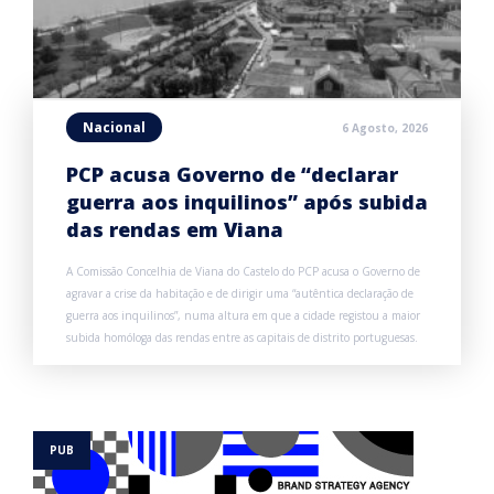
Nacional
6 Agosto, 2026
PCP acusa Governo de “declarar
guerra aos inquilinos” após subida
das rendas em Viana
A Comissão Concelhia de Viana do Castelo do PCP acusa o Governo de
agravar a crise da habitação e de dirigir uma “autêntica declaração de
guerra aos inquilinos”, numa altura em que a cidade registou a maior
subida homóloga das rendas entre as capitais de distrito portuguesas.