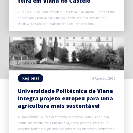
feira em Viana do Castelo
O NEOPOP 2026 arranca esta quinta-feira, 6 de agosto, junto ao Forte
de Santiago da Barra, em Viana do Castelo, levando novamente à
cidade alguns dos principais nomes da música eletrónica.
Regional
6 Agosto, 2026
Universidade Politécnica de Viana
integra projeto europeu para uma
agricultura mais sustentável
A Universidade Politécnica de Viana do Castelo (UNIPVC) é a única
instituição portuguesa a integrar o My Farm, projeto europeu que
pretende tornar as explorações agrícolas mais sustentáveis, resilientes e