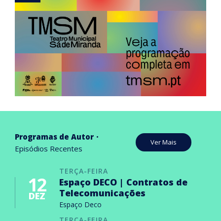
Programas de Autor
Ver Mais
Episódios Recentes
TERÇA-FEIRA
12
Espaço DECO | Contratos de
Telecomunicações
DEZ
Espaço Deco
TERÇA-FEIRA