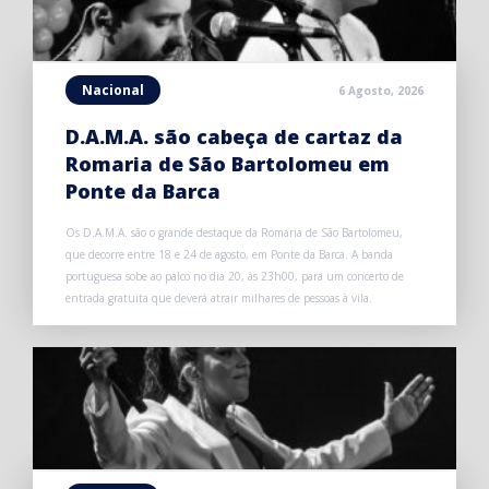
Nacional
6 Agosto, 2026
D.A.M.A. são cabeça de cartaz da
Romaria de São Bartolomeu em
Ponte da Barca
Os D.A.M.A. são o grande destaque da Romaria de São Bartolomeu,
que decorre entre 18 e 24 de agosto, em Ponte da Barca. A banda
portuguesa sobe ao palco no dia 20, às 23h00, para um concerto de
entrada gratuita que deverá atrair milhares de pessoas à vila.