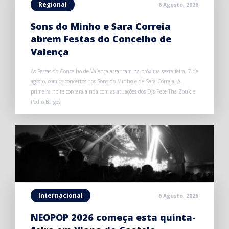
Regional
6 Agosto, 2026
Sons do Minho e Sara Correia
abrem Festas do Concelho de
Valença
As Festas do Concelho de Valença arrancam na próxima sexta-feira, 7 de
agosto, com os concertos dos Sons do Minho e de Sara Correia. A
primeira noite contará ainda com as atuações dos DJs Pete Tha Zouk e
Pedro Borges.
Internacional
6 Agosto, 2026
NEOPOP 2026 começa esta quinta-