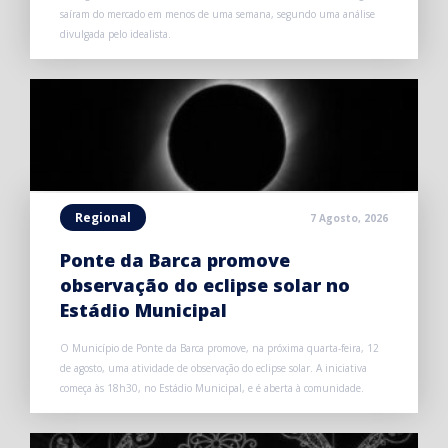
saíram do mercado em menos de uma semana, segundo uma análise
divulgada pelo idealista.
Regional
7 Agosto, 2026
Ponte da Barca promove
observação do eclipse solar no
Estádio Municipal
O Município de Ponte da Barca promove, na próxima quarta-feira, 12
de agosto, uma atividade de observação do eclipse solar. A iniciativa
começa às 18h30, no Estádio Municipal, e é aberta à comunidade.