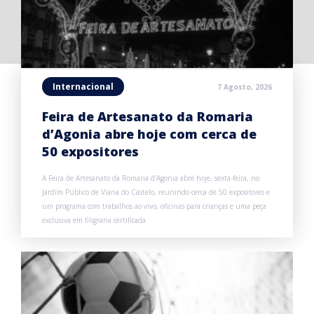
Internacional
7 Agosto, 2026
Feira de Artesanato da Romaria
d’Agonia abre hoje com cerca de
50 expositores
A Feira de Artesanato da Romaria d’Agonia abre hoje, sexta-feira, no
Jardim Público de Viana do Castelo, reunindo cerca de 50 expositores e
um programa com trabalhos ao vivo, oficinas para crianças e uma peça
exclusiva em filigrana certificada.