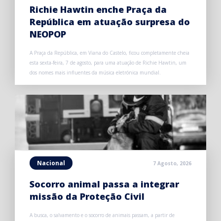
Richie Hawtin enche Praça da
República em atuação surpresa do
NEOPOP
A Praça da República, em Viana do Castelo, ficou completamente cheia
esta sexta-feira, 7 de agosto, para uma atuação de Richie Hawtin, um
dos nomes mais influentes da música eletrónica mundial.
Nacional
7 Agosto, 2026
Socorro animal passa a integrar
missão da Proteção Civil
A busca, o salvamento e o socorro de animais passam, a partir de