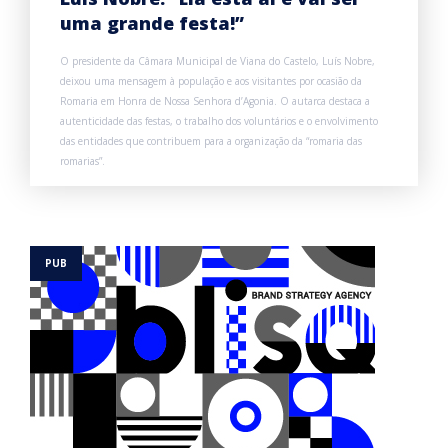
uma grande festa!”
O presidente da Câmara Municipal de Viana do Castelo, Luís Nobre,
deixou uma mensagem à população e aos visitantes por ocasião da
Romaria em Honra de Nossa Senhora d’Agonia. O autarca destaca a
autenticidade das festas, o trabalho dos voluntários e o envolvimento
das entidades que contribuem para a organização da “romaria das
romarias”.