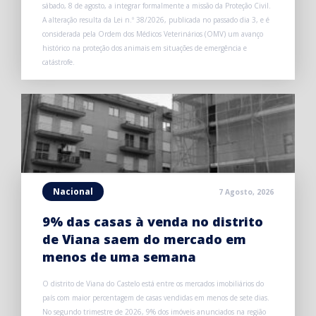
sábado, 8 de agosto, a integrar formalmente a missão da Proteção Civil.
A alteração resulta da Lei n.º 38/2026, publicada no passado dia 3, e é
considerada pela Ordem dos Médicos Veterinários (OMV) um avanço
histórico na proteção dos animais em situações de emergência e
catástrofe.
Nacional
7 Agosto, 2026
9% das casas à venda no distrito
de Viana saem do mercado em
menos de uma semana
O distrito de Viana do Castelo está entre os mercados imobiliários do
país com maior percentagem de casas vendidas em menos de sete dias.
No segundo trimestre de 2026, 9% dos imóveis anunciados na região