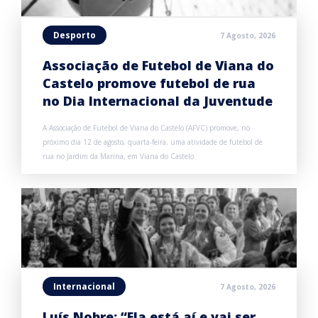
Desporto
7 Agosto, 2026
Associação de Futebol de Viana do
Castelo promove futebol de rua
no Dia Internacional da Juventude
A Associação de Futebol de Viana do Castelo (AFVC) promove, no
próximo dia 12 de agosto, quarta-feira, uma atividade de futebol de
rua no Jardim da Marina, em Viana do Castelo.
Internacional
7 Agosto, 2026
Luís Nobre: “Ela está aí e vai ser