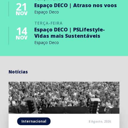
21
Espaço DECO | Atraso nos voos
Espaço Deco
NOV
TERÇA-FEIRA
14
Espaço DECO | PSLifestyle-
Vidas mais Sustentáveis
NOV
Espaço Deco
Notícias
Internacional
8 Agosto, 2026