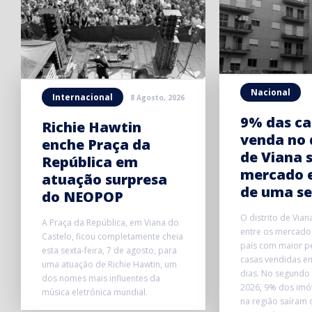
Nacional
Internacional
8 Agosto, 2026
9% das ca
Richie Hawtin
venda no 
enche Praça da
de Viana 
República em
mercado 
atuação surpresa
de uma s
do NEOPOP
O distrito de Vian
A Praça da República, em Viana do
entre os mercados
Castelo, ficou completamente cheia
país com maior p
esta sexta-feira, 7 de agosto, para
casas vendidas e
uma atuação de Richie Hawtin, um
dias. No segundo 
dos nomes mais influentes da
2026, 9% dos imó
música eletrónica mundial.
na região saíram