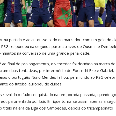
or na partida e adiantou-se cedo no marcador, com um golo do a
 O PSG respondeu na segunda parte através de Ousmane Dembél
5 minutos na conversão de uma grande penalidade.
 ao final do prolongamento, o vencedor foi decidido na marca d
ram duas tentativas, por intermédio de Eberechi Eze e Gabriel,
enas o português Nuno Mendes falhou, permitindo ao PSG celebr
ante do futebol europeu de clubes.
ês revalida o título conquistado na temporada passada, quando g
 A equipa orientada por Luis Enrique torna-se assim apenas a seg
o título na era da Liga dos Campeões, depois do tricampeonato