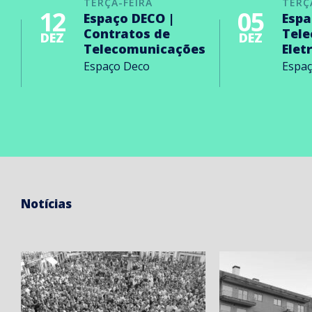
TERÇA-FEIRA
TERÇ
12
05
Espaço DECO |
Espa
Contratos de
Tel
DEZ
DEZ
Telecomunicações
Elet
Espaço Deco
Espa
Notícias