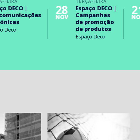
A-FEIRA
TERÇA-FEIRA
28
2
ço DECO |
Espaço DECO |
ecomunicações
Campanhas
NOV
NO
rónicas
de promoção
de produtos
ço Deco
Espaço Deco