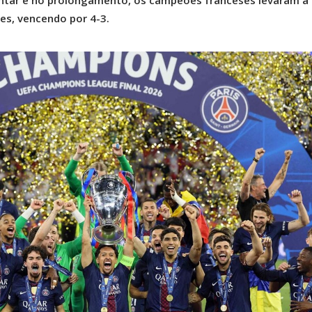
tar e no prolongamento, os campeões franceses levaram a
es, vencendo por 4-3.