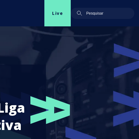
Live
Liga
iva