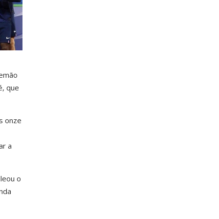
lemão
é, que
os onze
ar a
oleou o
unda