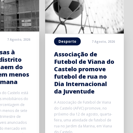
7 Agosto, 2026
Desporto
7 Agosto, 2026
sas à
Associação de
distrito
Futebol de Viana do
saem do
Castelo promove
em menos
futebol de rua no
emana
Dia Internacional
da Juventude
a do Castelo está
 imobiliários do
A Associação de Futebol de Viana
ercentagem de
do Castelo (AFVC) promove, no
m menos de sete
próximo dia 12 de agosto, quarta-
trimestre de
feira, uma atividade de futebol de
veis anunciados
rua no Jardim da Marina, em Viana
 do mercado em
do Castelo.