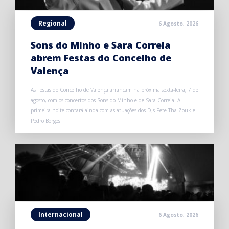
Regional
6 Agosto, 2026
Sons do Minho e Sara Correia
abrem Festas do Concelho de
Valença
As Festas do Concelho de Valença arrancam na próxima sexta-feira, 7 de
agosto, com os concertos dos Sons do Minho e de Sara Correia. A
primeira noite contará ainda com as atuações dos DJs Pete Tha Zouk e
Pedro Borges.
Internacional
6 Agosto, 2026