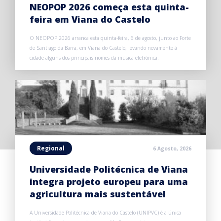
NEOPOP 2026 começa esta quinta-
feira em Viana do Castelo
O NEOPOP 2026 arranca esta quinta-feira, 6 de agosto, junto ao Forte
de Santiago da Barra, em Viana do Castelo, levando novamente à
cidade alguns dos principais nomes da música eletrónica.
Regional
6 Agosto, 2026
Universidade Politécnica de Viana
integra projeto europeu para uma
agricultura mais sustentável
A Universidade Politécnica de Viana do Castelo (UNIPVC) é a única