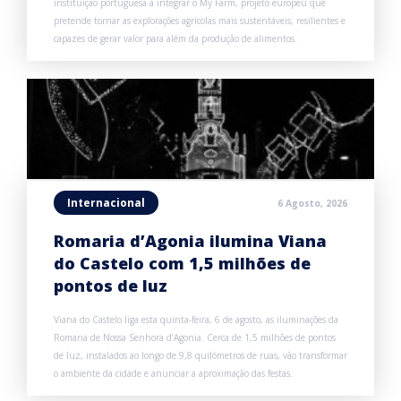
instituição portuguesa a integrar o My Farm, projeto europeu que
pretende tornar as explorações agrícolas mais sustentáveis, resilientes e
capazes de gerar valor para além da produção de alimentos.
Internacional
6 Agosto, 2026
Romaria d’Agonia ilumina Viana
do Castelo com 1,5 milhões de
pontos de luz
Viana do Castelo liga esta quinta-feira, 6 de agosto, as iluminações da
Romaria de Nossa Senhora d’Agonia. Cerca de 1,5 milhões de pontos
de luz, instalados ao longo de 9,8 quilómetros de ruas, vão transformar
o ambiente da cidade e anunciar a aproximação das festas.