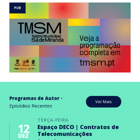
Programas de Autor
Ver Mais
Episódios Recentes
TERÇA-FEIRA
12
Espaço DECO | Contratos de
Telecomunicações
DEZ