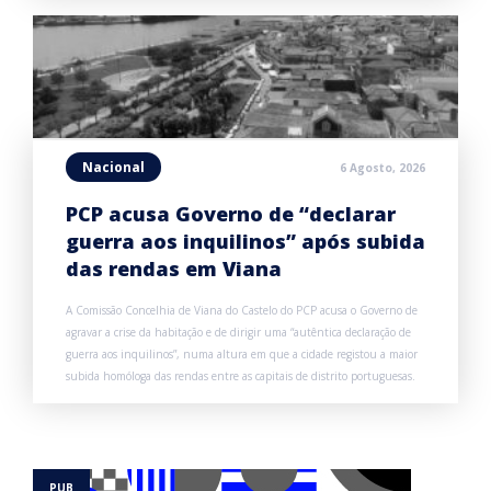
Nacional
6 Agosto, 2026
PCP acusa Governo de “declarar
guerra aos inquilinos” após subida
das rendas em Viana
A Comissão Concelhia de Viana do Castelo do PCP acusa o Governo de
agravar a crise da habitação e de dirigir uma “autêntica declaração de
guerra aos inquilinos”, numa altura em que a cidade registou a maior
subida homóloga das rendas entre as capitais de distrito portuguesas.