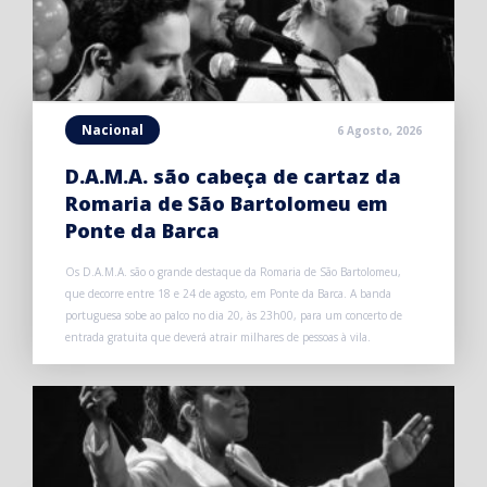
Nacional
6 Agosto, 2026
D.A.M.A. são cabeça de cartaz da
Romaria de São Bartolomeu em
Ponte da Barca
Os D.A.M.A. são o grande destaque da Romaria de São Bartolomeu,
que decorre entre 18 e 24 de agosto, em Ponte da Barca. A banda
portuguesa sobe ao palco no dia 20, às 23h00, para um concerto de
entrada gratuita que deverá atrair milhares de pessoas à vila.