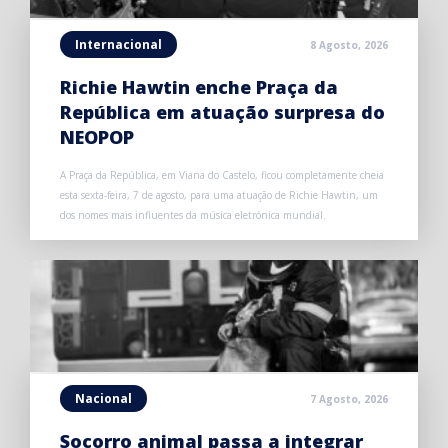
Internacional
8 Agosto, 2026
Richie Hawtin enche Praça da
República em atuação surpresa do
NEOPOP
A Praça da República, em Viana do Castelo, ficou completamente cheia
esta sexta-feira, 7 de agosto, para uma atuação de Richie Hawtin, um
dos nomes mais influentes da música eletrónica mundial.
Nacional
7 Agosto, 2026
Socorro animal passa a integrar