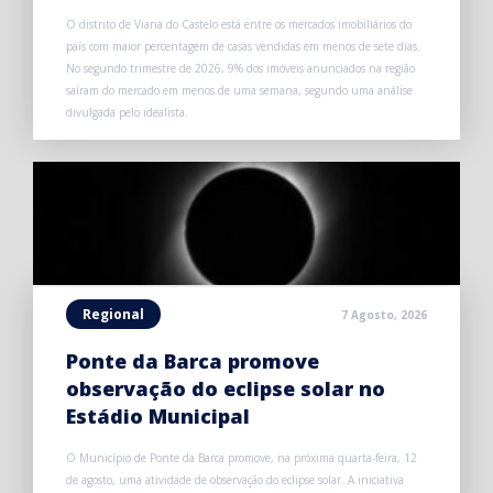
O distrito de Viana do Castelo está entre os mercados imobiliários do
país com maior percentagem de casas vendidas em menos de sete dias.
No segundo trimestre de 2026, 9% dos imóveis anunciados na região
saíram do mercado em menos de uma semana, segundo uma análise
divulgada pelo idealista.
Regional
7 Agosto, 2026
Ponte da Barca promove
observação do eclipse solar no
Estádio Municipal
O Município de Ponte da Barca promove, na próxima quarta-feira, 12
de agosto, uma atividade de observação do eclipse solar. A iniciativa