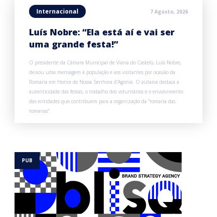
Internacional
7 Agosto, 2026
Luís Nobre: “Ela está aí e vai ser
uma grande festa!”
O presidente da Câmara Municipal de Viana do Castelo, Luís Nobre,
deixou uma mensagem à população e aos visitantes por ocasião da
Romaria em Honra de Nossa Senhora d’Agonia. O autarca destaca a
autenticidade das festas, o trabalho dos voluntários e o envolvimento
das entidades que contribuem para a organização da “romaria das
romarias”.