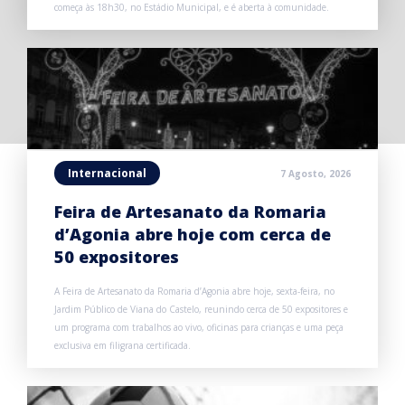
começa às 18h30, no Estádio Municipal, e é aberta à comunidade.
Internacional
7 Agosto, 2026
Feira de Artesanato da Romaria
d’Agonia abre hoje com cerca de
50 expositores
A Feira de Artesanato da Romaria d’Agonia abre hoje, sexta-feira, no
Jardim Público de Viana do Castelo, reunindo cerca de 50 expositores e
um programa com trabalhos ao vivo, oficinas para crianças e uma peça
exclusiva em filigrana certificada.