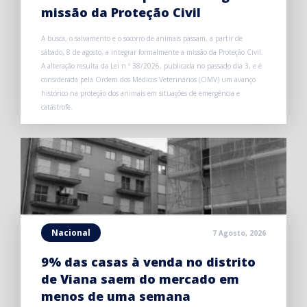
missão da Proteção Civil
A busca, o salvamento e o socorro de animais passam, a partir de
sábado, 8 de agosto, a integrar formalmente a missão da Proteção Civil.
A alteração resulta da Lei n.º 38/2026, publicada no passado dia 3, e é
considerada pela Ordem dos Médicos Veterinários (OMV) um avanço
histórico na proteção dos animais em situações de emergência e
catástrofe.
Nacional
7 Agosto, 2026
9% das casas à venda no distrito
de Viana saem do mercado em
menos de uma semana