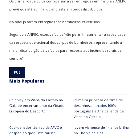
Os primeiros veículos começaram a ser entregues em maio e a ANEPC
prevê que até ao final do ano estejam todos distribuídos.
No total já foram entregues aos bombeiros 39 veículos.
Segundo a ANPEC, estes veículos “vão permitir aumentar a capacidade
da resposta operacional dos corpos de bombeiros, representando a
maior distribuição de veículos para resposta aos incêndios rurais de
sempre”.
Mais Populares
Coldplay em Viana do Castelo na
Primeira princesa de filme de
Gala de encerramento da Cidade
desenhos animados 100%
Europeia do Desporto
português é a Ana da lenda de
Viana do Castelo
Coordenador técnico da AFVC é
Jovem vianense de 14 anos brilha
despedido “por justa causa”
no The Voice Kids