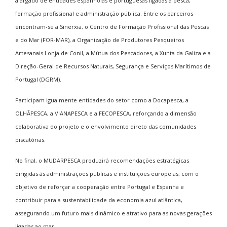
alargado de entidades espanholas e portuguesas ligadas à pesca,
formação profissional e administração pública. Entre os parceiros
encontram-se a Sinerxia, o Centro de Formação Profissional das Pescas
e do Mar (FOR-MAR), a Organização de Produtores Pesqueiros
Artesanais Lonja de Conil, a Mútua dos Pescadores, a Xunta da Galiza e a
Direção-Geral de Recursos Naturais, Segurança e Serviços Marítimos de
Portugal (DGRM).
Participam igualmente entidades do setor como a Docapesca, a
OLHÃPESCA, a VIANAPESCA e a FECOPESCA, reforçando a dimensão
colaborativa do projeto e o envolvimento direto das comunidades
piscatórias.
No final, o MUDARPESCA produzirá recomendações estratégicas
dirigidas às administrações públicas e instituições europeias, com o
objetivo de reforçar a cooperação entre Portugal e Espanha e
contribuir para a sustentabilidade da economia azul atlântica,
assegurando um futuro mais dinâmico e atrativo para as novas gerações
ligadas ao mar.