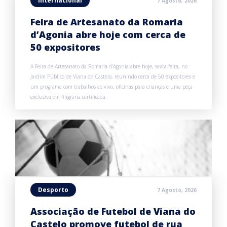
Internacional
7 Agosto, 2026
Feira de Artesanato da Romaria
d’Agonia abre hoje com cerca de
50 expositores
A Feira de Artesanato da Romaria d’Agonia abre hoje, sexta-feira, no
Jardim Público de Viana do Castelo, reunindo cerca de 50 expositores e
um programa com trabalhos ao vivo, oficinas para crianças e uma peça
exclusiva em filigrana certificada.
Desporto
7 Agosto, 2026
Associação de Futebol de Viana do
Castelo promove futebol de rua