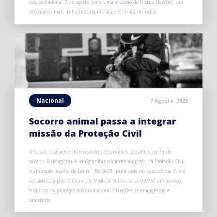
esta sexta-feira, 7 de agosto, para uma atuação de Richie Hawtin, um
dos nomes mais influentes da música eletrónica mundial.
Nacional
7 Agosto, 2026
Socorro animal passa a integrar
missão da Proteção Civil
A busca, o salvamento e o socorro de animais passam, a partir de
sábado, 8 de agosto, a integrar formalmente a missão da Proteção Civil.
A alteração resulta da Lei n.º 38/2026, publicada no passado dia 3, e é
considerada pela Ordem dos Médicos Veterinários (OMV) um avanço
histórico na proteção dos animais em situações de emergência e
catástrofe.