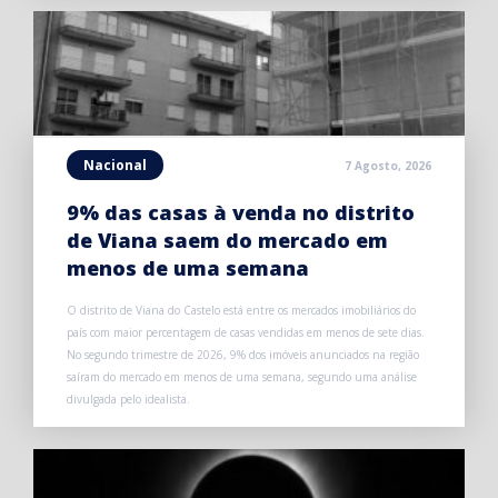
Nacional
7 Agosto, 2026
9% das casas à venda no distrito
de Viana saem do mercado em
menos de uma semana
O distrito de Viana do Castelo está entre os mercados imobiliários do
país com maior percentagem de casas vendidas em menos de sete dias.
No segundo trimestre de 2026, 9% dos imóveis anunciados na região
saíram do mercado em menos de uma semana, segundo uma análise
divulgada pelo idealista.