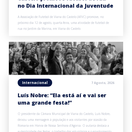
no Dia Internacional da Juventude
A Associação de Futebol de Viana do Castelo (AFVC) promove, no
próximo dia 12 de agosto, quarta-feira, uma atividade de futebol de
rua no Jardim da Marina, em Viana do Castelo.
Internacional
7 Agosto, 2026
Luís Nobre: “Ela está aí e vai ser
uma grande festa!”
O presidente da Câmara Municipal de Viana do Castelo, Luís Nobre,
deixou uma mensagem à população e aos visitantes por ocasião da
Romaria em Honra de Nossa Senhora d’Agonia. O autarca destaca a
autenticidade das festas, o trabalho dos voluntários e o envolvimento