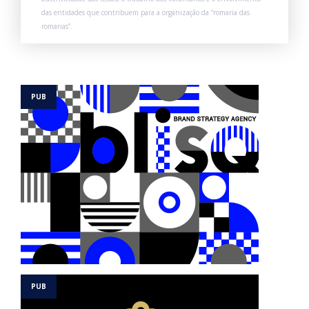
das entidades que contribuem para a organização da “romaria das
romarias”.