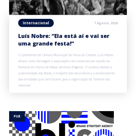
Internacional
7 Agosto, 2026
Luís Nobre: “Ela está aí e vai ser
uma grande festa!”
O presidente da Câmara Municipal de Viana do Castelo, Luís Nobre,
deixou uma mensagem à população e aos visitantes por ocasião da
Romaria em Honra de Nossa Senhora d’Agonia. O autarca destaca a
autenticidade das festas, o trabalho dos voluntários e o envolvimento
das entidades que contribuem para a organização da “romaria das
romarias”.