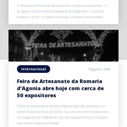
O Município de Ponte da Barca promove, na próxima quarta-feira, 12
de agosto, uma atividade de observação do eclipse solar. A iniciativa
começa às 18h30, no Estádio Municipal, e é aberta à comunidade.
Internacional
7 Agosto, 2026
Feira de Artesanato da Romaria
d’Agonia abre hoje com cerca de
50 expositores
A Feira de Artesanato da Romaria d’Agonia abre hoje, sexta-feira, no
Jardim Público de Viana do Castelo, reunindo cerca de 50 expositores e
um programa com trabalhos ao vivo, oficinas para crianças e uma peça
exclusiva em filigrana certificada.