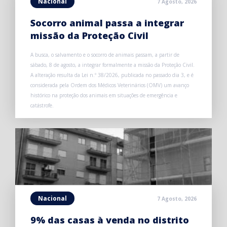
Nacional
7 Agosto, 2026
Socorro animal passa a integrar
missão da Proteção Civil
A busca, o salvamento e o socorro de animais passam, a partir de
sábado, 8 de agosto, a integrar formalmente a missão da Proteção Civil.
A alteração resulta da Lei n.º 38/2026, publicada no passado dia 3, e é
considerada pela Ordem dos Médicos Veterinários (OMV) um avanço
histórico na proteção dos animais em situações de emergência e
catástrofe.
Nacional
7 Agosto, 2026
9% das casas à venda no distrito