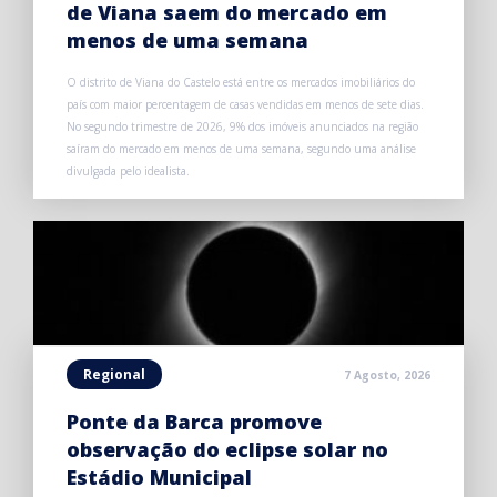
de Viana saem do mercado em
menos de uma semana
O distrito de Viana do Castelo está entre os mercados imobiliários do
país com maior percentagem de casas vendidas em menos de sete dias.
No segundo trimestre de 2026, 9% dos imóveis anunciados na região
saíram do mercado em menos de uma semana, segundo uma análise
divulgada pelo idealista.
Regional
7 Agosto, 2026
Ponte da Barca promove
observação do eclipse solar no
Estádio Municipal