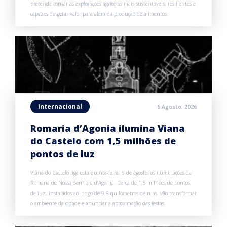
pretende tornar as explorações agrícolas mais sustentáveis, resilientes e
capazes de gerar valor para além da produção de alimentos.
Internacional
6 Agosto, 2026
Romaria d’Agonia ilumina Viana
do Castelo com 1,5 milhões de
pontos de luz
Viana do Castelo liga esta quinta-feira, 6 de agosto, as iluminações da
Romaria de Nossa Senhora d’Agonia. Cerca de 1,5 milhões de pontos
de luz, instalados ao longo de 9,8 quilómetros de ruas, vão transformar
o ambiente da cidade e anunciar a aproximação das festas.