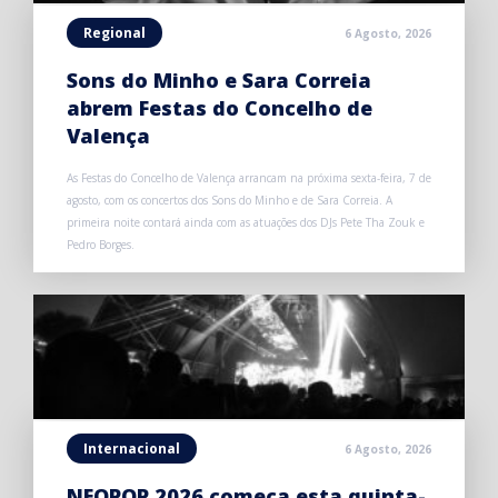
Regional
6 Agosto, 2026
Sons do Minho e Sara Correia
abrem Festas do Concelho de
Valença
As Festas do Concelho de Valença arrancam na próxima sexta-feira, 7 de
agosto, com os concertos dos Sons do Minho e de Sara Correia. A
primeira noite contará ainda com as atuações dos DJs Pete Tha Zouk e
Pedro Borges.
Internacional
6 Agosto, 2026
NEOPOP 2026 começa esta quinta-