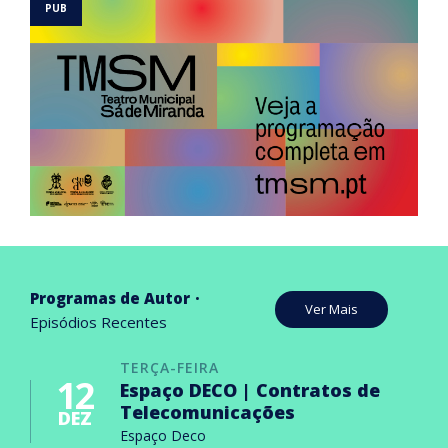
Programas de Autor
Ver Mais
Episódios Recentes
TERÇA-FEIRA
12
Espaço DECO | Contratos de
Telecomunicações
DEZ
Espaço Deco