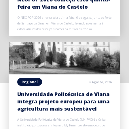
feira em Viana do Castelo
O NEOPOP 2026 arranca esta quinta-feira, 6 de agosto, junto ao Forte
de Santiago da Barra, em Viana do Castelo, levando novamente à
cidade alguns dos principais nomes da música eletrónica.
Regional
6 Agosto, 2026
Universidade Politécnica de Viana
integra projeto europeu para uma
agricultura mais sustentável
A Universidade Politécnica de Viana do Castelo (UNIPVC) é a única
instituição portuguesa a integrar o My Farm, projeto europeu que