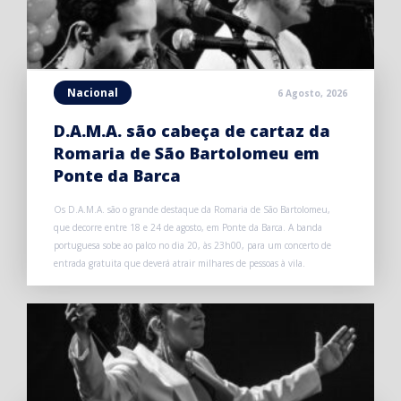
Nacional
6 Agosto, 2026
D.A.M.A. são cabeça de cartaz da
Romaria de São Bartolomeu em
Ponte da Barca
Os D.A.M.A. são o grande destaque da Romaria de São Bartolomeu,
que decorre entre 18 e 24 de agosto, em Ponte da Barca. A banda
portuguesa sobe ao palco no dia 20, às 23h00, para um concerto de
entrada gratuita que deverá atrair milhares de pessoas à vila.