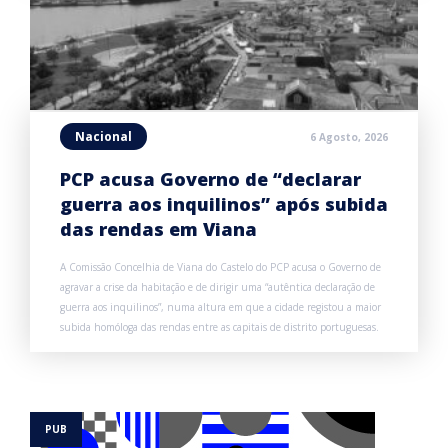
Nacional
6 Agosto, 2026
PCP acusa Governo de “declarar
guerra aos inquilinos” após subida
das rendas em Viana
A Comissão Concelhia de Viana do Castelo do PCP acusa o Governo de
agravar a crise da habitação e de dirigir uma “autêntica declaração de
guerra aos inquilinos”, numa altura em que a cidade registou a maior
subida homóloga das rendas entre as capitais de distrito portuguesas.