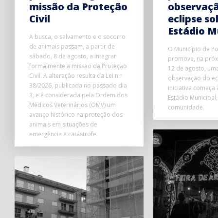
missão da Proteção
observaç
Civil
eclipse so
Estádio M
A busca, o salvamento e o socorro
de animais passam, a partir de
O Município de P
sábado, 8 de agosto, a integrar
promove, na próxi
formalmente a missão da Proteção
12 de agosto, uma
Civil. A alteração resulta da Lei n.º
observação do ecl
38/2026, publicada no passado dia
iniciativa começa
3, e é considerada pela Ordem dos
Estádio Municipal,
Médicos Veterinários (OMV) um
comunidade.
avanço histórico na proteção dos
animais em situações de
emergência e catástrofe.