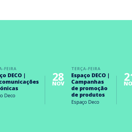
A-FEIRA
TERÇA-FEIRA
28
2
ço DECO |
Espaço DECO |
ecomunicações
Campanhas
NOV
NO
rónicas
de promoção
de produtos
ço Deco
Espaço Deco