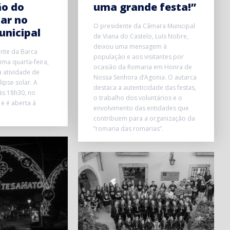
ão do
uma grande festa!”
lar no
O presidente da Câmara Municipal
unicipal
de Viana do Castelo, Luís Nobre,
deixou uma mensagem à
onte da Barca
população e aos visitantes por
ma quarta-feira,
ocasião da Romaria em Honra de
 atividade de
Nossa Senhora d’Agonia. O autarca
ipse solar. A
destaca a autenticidade das festas,
 às 18h30, no
o trabalho dos voluntários e o
 e é aberta à
envolvimento das entidades que
contribuem para a organização da
“romaria das romarias”.