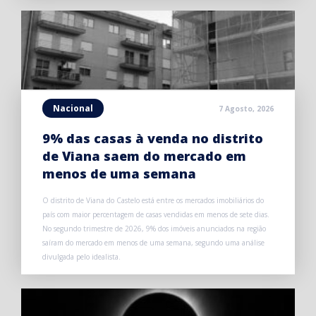
Nacional
7 Agosto, 2026
9% das casas à venda no distrito
de Viana saem do mercado em
menos de uma semana
O distrito de Viana do Castelo está entre os mercados imobiliários do
país com maior percentagem de casas vendidas em menos de sete dias.
No segundo trimestre de 2026, 9% dos imóveis anunciados na região
saíram do mercado em menos de uma semana, segundo uma análise
divulgada pelo idealista.