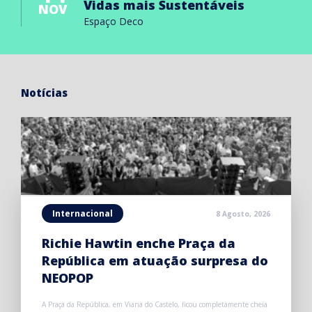
Vidas mais Sustentáveis
NOV
Espaço Deco
Notícias
Internacional
8 Agosto, 2026
Richie Hawtin enche Praça da
República em atuação surpresa do
NEOPOP
A Praça da República, em Viana do Castelo, ficou completamente cheia