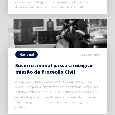
esta sexta-feira, 7 de agosto, para uma atuação de Richie Hawtin, um
dos nomes mais influentes da música eletrónica mundial.
Nacional
7 Agosto, 2026
Socorro animal passa a integrar
missão da Proteção Civil
A busca, o salvamento e o socorro de animais passam, a partir de
sábado, 8 de agosto, a integrar formalmente a missão da Proteção Civil.
A alteração resulta da Lei n.º 38/2026, publicada no passado dia 3, e é
considerada pela Ordem dos Médicos Veterinários (OMV) um avanço
histórico na proteção dos animais em situações de emergência e
catástrofe.