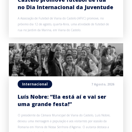
no Dia Internacional da Juventude
A Associação de Futebol de Viana do Castelo (AFVC) promove, no
próximo dia 12 de agosto, quarta-feira, uma atividade de futebol de
rua no Jardim da Marina, em Viana do Castelo.
Internacional
7 Agosto, 2026
Luís Nobre: “Ela está aí e vai ser
uma grande festa!”
O presidente da Câmara Municipal de Viana do Castelo, Luís Nobre,
deixou uma mensagem à população e aos visitantes por ocasião da
Romaria em Honra de Nossa Senhora d’Agonia. O autarca destaca a