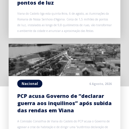
pontos de luz
Viana do Castelo liga esta quinta-feira, 6 de agosto, as iluminações da
Romaria de Nossa Senhora d’Agonia. Cerca de 1,5 milhões de pontos
de luz, instalados ao longo de 9,8 quilómetros de ruas, vão transformar
o ambiente da cidade e anunciar a aproximação das festas.
Nacional
6 Agosto, 2026
PCP acusa Governo de “declarar
guerra aos inquilinos” após subida
das rendas em Viana
A Comissão Concelhia de Viana do Castelo do PCP acusa o Governo de
agravar a crise da habitação e de dirigir uma “autêntica declaração de