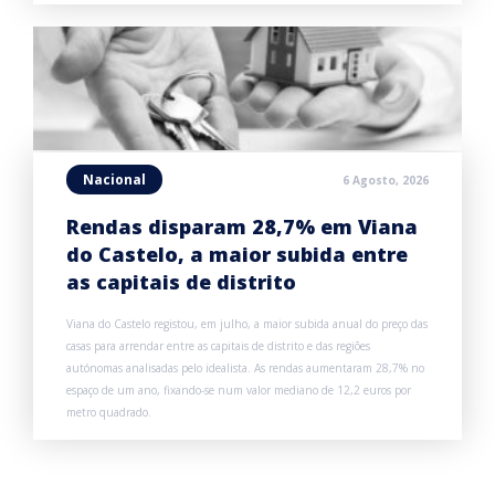
Nacional
6 Agosto, 2026
Rendas disparam 28,7% em Viana
do Castelo, a maior subida entre
as capitais de distrito
Viana do Castelo registou, em julho, a maior subida anual do preço das
casas para arrendar entre as capitais de distrito e das regiões
autónomas analisadas pelo idealista. As rendas aumentaram 28,7% no
espaço de um ano, fixando-se num valor mediano de 12,2 euros por
metro quadrado.