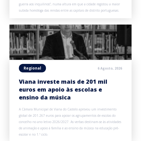
guerra aos inquilinos”, numa altura em que a cidade registou a maior
subida homóloga das rendas entre as capitais de distrito portuguesas.
Regional
6 Agosto, 2026
Viana investe mais de 201 mil
euros em apoio às escolas e
ensino da música
A Câmara Municipal de Viana do Castelo aprovou um investimento
global de 201.267 euros para apoiar os agrupamentos de escolas do
concelho no ano letivo 2026/2027. As verbas destinam-se às atividades
de animação e apoio à família e ao ensino da música na educação pré-
escolar e no 1.º ciclo.