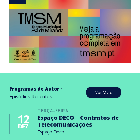
Programas de Autor
Ver Mais
Episódios Recentes
TERÇA-FEIRA
12
Espaço DECO | Contratos de
Telecomunicações
DEZ
Espaço Deco