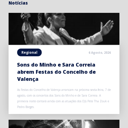
Notícias
Regional
6 Agosto, 2026
Sons do Minho e Sara Correia
abrem Festas do Concelho de
Valença
As Festas do Concelho de Valença arrancam na próxima sexta-feira, 7 de
agosto, com os concertos dos Sons do Minho e de Sara Correia. A
primeira noite contará ainda com as atuações dos DJs Pete Tha Zouk e
Pedro Borges.