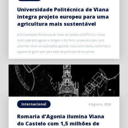
Universidade Politécnica de Viana
integra projeto europeu para uma
agricultura mais sustentável
A Universidade Politécnica de Viana do Castelo (UNIPVC) é a única
instituição portuguesa a integrar o My Farm, projeto europeu que
pretende tornar as explorações agrícolas mais sustentáveis, resilientes e
capazes de gerar valor para além da produção de alimentos.
Internacional
6 Agosto, 2026
Romaria d’Agonia ilumina Viana
do Castelo com 1,5 milhões de