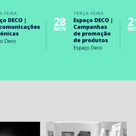
A-FEIRA
TERÇA-FEIRA
28
2
ço DECO |
Espaço DECO |
ecomunicações
Campanhas
NOV
NO
rónicas
de promoção
de produtos
ço Deco
Espaço Deco