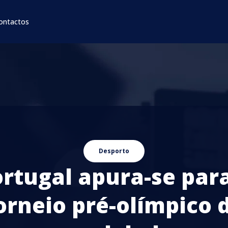
ontactos
Desporto
rtugal apura-se par
orneio pré-olímpico 