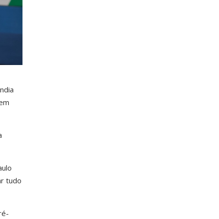
ândia
 em
a
aulo
ar tudo
ré-