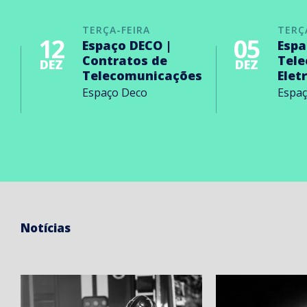
TERÇA-FEIRA
TERÇ
12
05
Espaço DECO |
Espa
Contratos de
Tel
DEZ
DEZ
Telecomunicações
Elet
Espaço Deco
Espa
Notícias