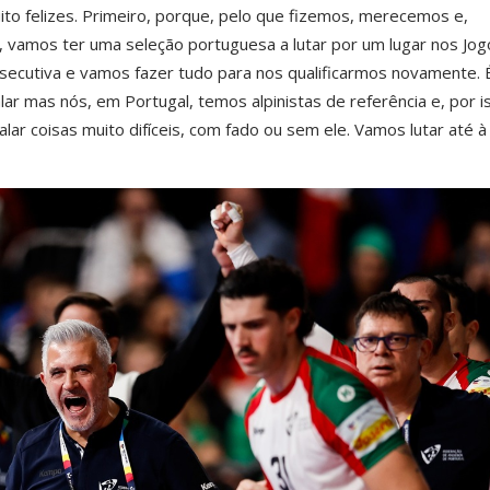
to felizes. Primeiro, porque, pelo que fizemos, merecemos e,
 vamos ter uma seleção portuguesa a lutar por um lugar nos Jog
secutiva e vamos fazer tudo para nos qualificarmos novamente.
r mas nós, em Portugal, temos alpinistas de referência e, por i
ar coisas muito difíceis, com fado ou sem ele. Vamos lutar até à