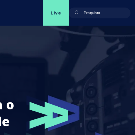
Live
a o
de