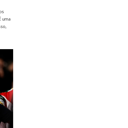
os
 É uma
sso,