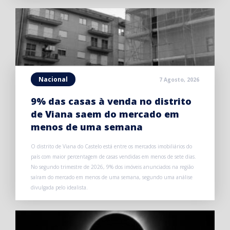
Nacional
7 Agosto, 2026
9% das casas à venda no distrito
de Viana saem do mercado em
menos de uma semana
O distrito de Viana do Castelo está entre os mercados imobiliários do
país com maior percentagem de casas vendidas em menos de sete dias.
No segundo trimestre de 2026, 9% dos imóveis anunciados na região
saíram do mercado em menos de uma semana, segundo uma análise
divulgada pelo idealista.