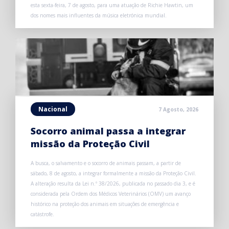
esta sexta-feira, 7 de agosto, para uma atuação de Richie Hawtin, um
dos nomes mais influentes da música eletrónica mundial.
Nacional
7 Agosto, 2026
Socorro animal passa a integrar
missão da Proteção Civil
A busca, o salvamento e o socorro de animais passam, a partir de
sábado, 8 de agosto, a integrar formalmente a missão da Proteção Civil.
A alteração resulta da Lei n.º 38/2026, publicada no passado dia 3, e é
considerada pela Ordem dos Médicos Veterinários (OMV) um avanço
histórico na proteção dos animais em situações de emergência e
catástrofe.