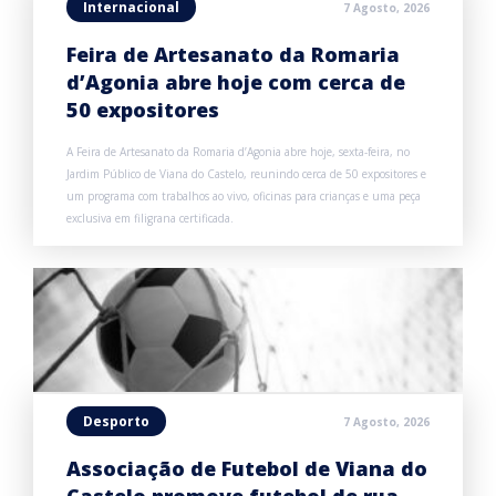
Internacional
7 Agosto, 2026
Feira de Artesanato da Romaria
d’Agonia abre hoje com cerca de
50 expositores
A Feira de Artesanato da Romaria d’Agonia abre hoje, sexta-feira, no
Jardim Público de Viana do Castelo, reunindo cerca de 50 expositores e
um programa com trabalhos ao vivo, oficinas para crianças e uma peça
exclusiva em filigrana certificada.
Desporto
7 Agosto, 2026
Associação de Futebol de Viana do