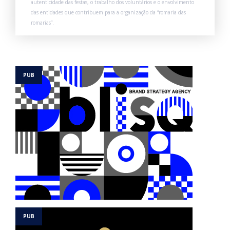
autenticidade das festas, o trabalho dos voluntários e o envolvimento
das entidades que contribuem para a organização da “romaria das
romarias”.