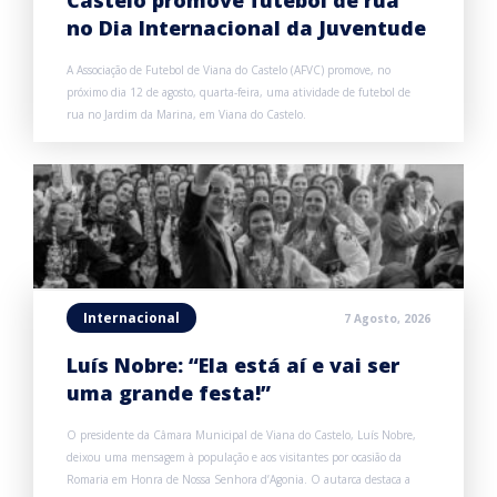
Castelo promove futebol de rua
no Dia Internacional da Juventude
A Associação de Futebol de Viana do Castelo (AFVC) promove, no
próximo dia 12 de agosto, quarta-feira, uma atividade de futebol de
rua no Jardim da Marina, em Viana do Castelo.
Internacional
7 Agosto, 2026
Luís Nobre: “Ela está aí e vai ser
uma grande festa!”
O presidente da Câmara Municipal de Viana do Castelo, Luís Nobre,
deixou uma mensagem à população e aos visitantes por ocasião da
Romaria em Honra de Nossa Senhora d’Agonia. O autarca destaca a